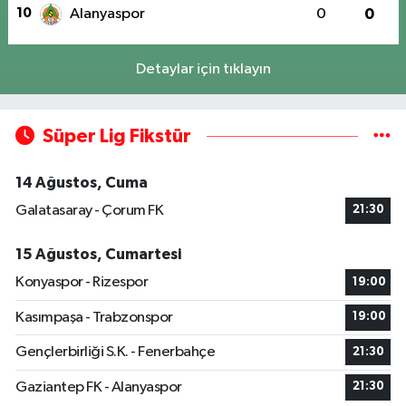
10
Alanyaspor
0
0
Detaylar için tıklayın
Süper Lig Fikstür
14 Ağustos, Cuma
Galatasaray - Çorum FK
21:30
15 Ağustos, Cumartesi
Konyaspor - Rizespor
19:00
Kasımpaşa - Trabzonspor
19:00
Gençlerbirliği S.K. - Fenerbahçe
21:30
Gaziantep FK - Alanyaspor
21:30