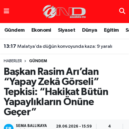
Asayiş
Hava Durumu
Gündem
Ekonomi
Siyaset
Dünya
Eğitim
S
Dünya
Trafik Durumu
13:17
Malatya’da düğün konvoyunda kaza: 9 yaralı
Eğitim
Süper Lig Puan Durumu ve Fikstür
HABERLER
GÜNDEM
Eğlence
Tüm Manşetler
Başkan Rasim Arı’dan
“Yapay Zekâ Görseli”
Ekonomi
Son Dakika Haberleri
Tepkisi: “Hakikat Bütün
Gündem
Haber Arşivi
Yapaylıkların Önüne
Geçer”
Sağlık
Siyaset
SEMA BALLIKAYA
28.06.2026 - 15:59
4