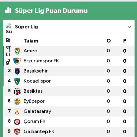
Süper Lig Puan Durumu
Süper Lig
#
Takım
O
P
1
Amed
0
0
2
Erzurumspor FK
0
0
3
Başakşehir
0
0
4
Kocaelispor
0
0
5
Beşiktaş
0
0
6
Eyüpspor
0
0
7
Galatasaray
0
0
8
Çorum FK
0
0
9
Gaziantep FK
0
0