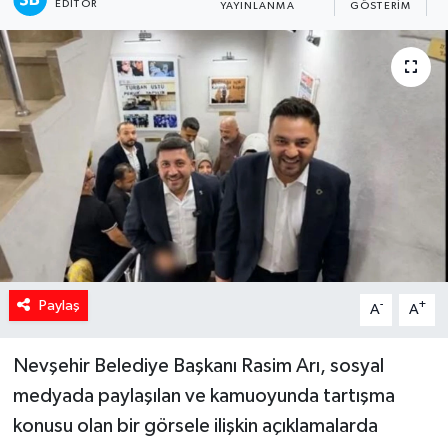
EDITÖR
YAYINLANMA
GÖSTERIM
Spor
Teknoloji
Yaşam
Yeme & İçme
Paylaş
-
+
A
A
Nevşehir Belediye Başkanı Rasim Arı, sosyal
medyada paylaşılan ve kamuoyunda tartışma
konusu olan bir görsele ilişkin açıklamalarda