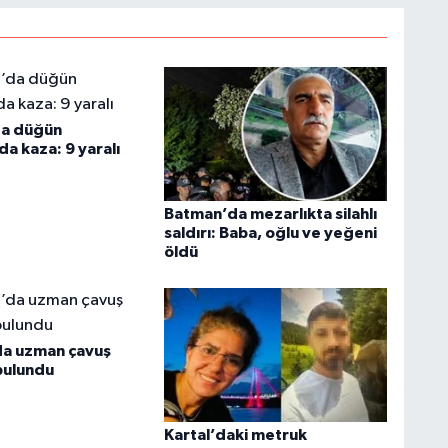
da düğün
a kaza: 9 yaralı
Batman’da mezarlıkta silahlı
saldırı: Baba, oğlu ve yeğeni
öldü
da uzman çavuş
bulundu
Kartal’daki metruk