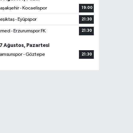
aşakşehir - Kocaelispor
19:00
eşiktaş - Eyüpspor
21:30
med - Erzurumspor FK
21:30
7 Ağustos, Pazartesi
amsunspor - Göztepe
21:30