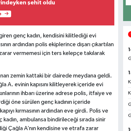
indeyken şehit oldu
e
ren genç kadın, kendisini kilitlediği evi
sının ardından polis ekiplerince dışarı çıkartılan
1
zarar vermemesi için ters kelepçe takılarak
G
1
unan zemin kattaki bir dairede meydana geldi.
K
a A. evinin kapısını kilitleyerek içeride evi
larının ihbarı üzerine adrese polis, itfaiye ve
K
irdiği öne sürülen genç kadının içeride
G
 kapıyı kırmasının ardından eve girdi. Polis ve
G
ç kadın, ambulansa bindirileceği sırada sinir
iği Çağla A’nın kendisine ve etrafa zarar
1