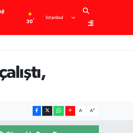
ji
İstanbul
°
30
alıştı,
-
+
A
A