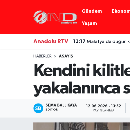
Gündem
Ekonom
Asayiş
Hava Durumu
Yaşam
Dünya
Trafik Durumu
Anadolu RTV
13:17
Malatya’da düğün k
Eğitim
Süper Lig Puan Durumu ve Fikstür
HABERLER
ASAYIŞ
Kendini kilitl
Eğlence
Tüm Manşetler
Ekonomi
Son Dakika Haberleri
yakalanınca si
Gündem
Haber Arşivi
SEMA BALLIKAYA
12.06.2026 - 13:52
Sağlık
EDITÖR
YAYINLANMA
Siyaset