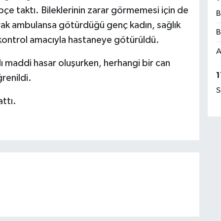
pçe taktı. Bileklerinin zarar görmemesi için de
B
rak ambulansa götürdüğü genç kadın, sağlık
B
n kontrol amacıyla hastaneye götürüldü.
A
lı maddi hasar oluşurken, herhangi bir can
1
renildi.
S
attı.