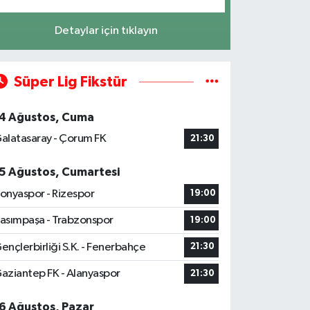
Detaylar için tıklayın
Süper Lig Fikstür
4 Ağustos, Cuma
alatasaray - Çorum FK
21:30
5 Ağustos, Cumartesi
onyaspor - Rizespor
19:00
asımpaşa - Trabzonspor
19:00
ençlerbirliği S.K. - Fenerbahçe
21:30
aziantep FK - Alanyaspor
21:30
6 Ağustos, Pazar