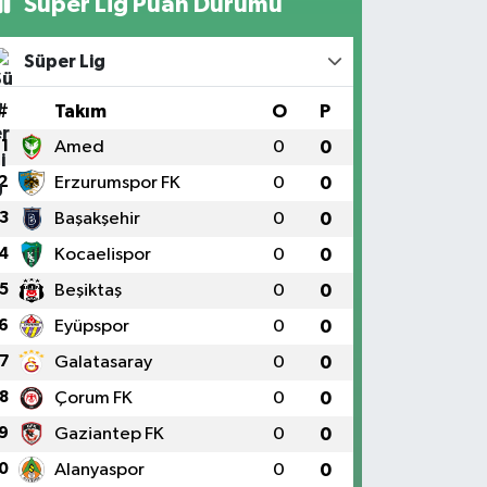
Süper Lig Puan Durumu
Süper Lig
#
Takım
O
P
1
Amed
0
0
2
Erzurumspor FK
0
0
3
Başakşehir
0
0
4
Kocaelispor
0
0
5
Beşiktaş
0
0
6
Eyüpspor
0
0
7
Galatasaray
0
0
8
Çorum FK
0
0
9
Gaziantep FK
0
0
0
Alanyaspor
0
0