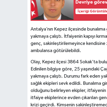
Devriye görev
İçeriği Görüntül
Antalya’nın Kepez ilçesinde bunalıma gi
yakmaya çalıştı. İtfaiyenin kapıyı kırma
genç, sakinleştirilemeyince kendisine 
ambulansa götürülebildi.
Olay, Kepez ilçesi 3864 Sokak’ta bul
Edinilen bilgiye göre, 25 yaşındaki Çağl
yakmaya çalıştı. Durumu fark eden yakın
sağlık ekipleri sevk edildi. Bunalıma g
olduğunu belirleyen ekipler, itfaiyenin
itfaiye ekiplerince evden çıkarılan gen
krizi geçirdi. Kimsenin sakinleştiremed