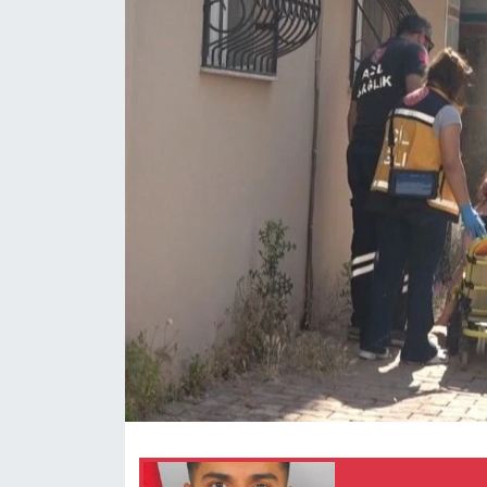
Spor
Teknoloji
Yaşam
Yeme & İçme