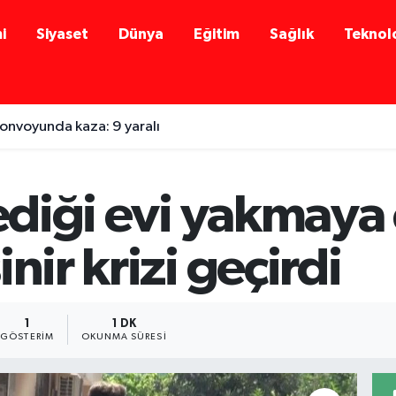
i
Siyaset
Dünya
Eğitim
Sağlık
Teknolo
onvoyunda kaza: 9 yaralı
ediği evi yakmaya ç
nir krizi geçirdi
1
1 DK
GÖSTERIM
OKUNMA SÜRESI