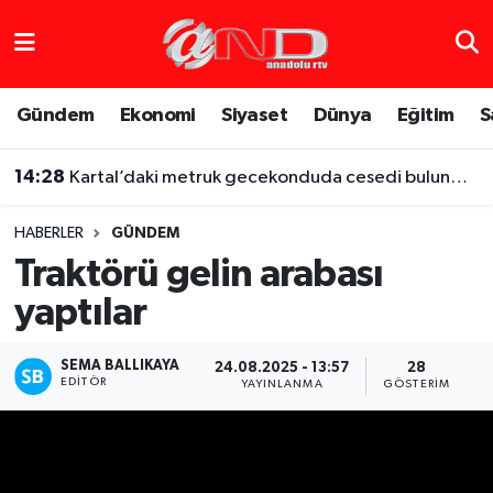
Asayiş
Hava Durumu
Gündem
Ekonomi
Siyaset
Dünya
Eğitim
S
Dünya
Trafik Durumu
14:28
Kartal’daki metruk gecekonduda cesedi bulunmuştu, iş arkadaşı altınları için boğarak öldürmüş
Eğitim
Süper Lig Puan Durumu ve Fikstür
HABERLER
GÜNDEM
Eğlence
Tüm Manşetler
Traktörü gelin arabası
yaptılar
Ekonomi
Son Dakika Haberleri
Gündem
Haber Arşivi
SEMA BALLIKAYA
24.08.2025 - 13:57
28
EDITÖR
YAYINLANMA
GÖSTERIM
Sağlık
Siyaset