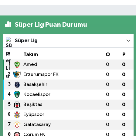
Süper Lig Puan Durumu
Süper Lig
#
Takım
O
P
1
Amed
0
0
2
Erzurumspor FK
0
0
3
Başakşehir
0
0
4
Kocaelispor
0
0
5
Beşiktaş
0
0
6
Eyüpspor
0
0
7
Galatasaray
0
0
8
Çorum FK
0
0