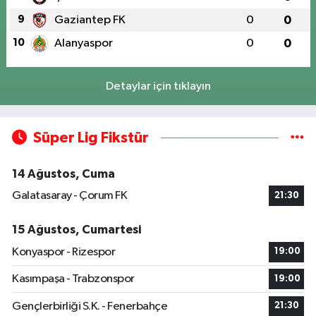
9
Gaziantep FK
0
0
10
Alanyaspor
0
0
Detaylar için tıklayın
Süper Lig Fikstür
14 Ağustos, Cuma
Galatasaray - Çorum FK
21:30
15 Ağustos, Cumartesi
Konyaspor - Rizespor
19:00
Kasımpaşa - Trabzonspor
19:00
Gençlerbirliği S.K. - Fenerbahçe
21:30