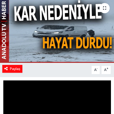
Spor
Teknoloji
Yaşam
Yeme & İçme
Paylaş
-
+
A
A