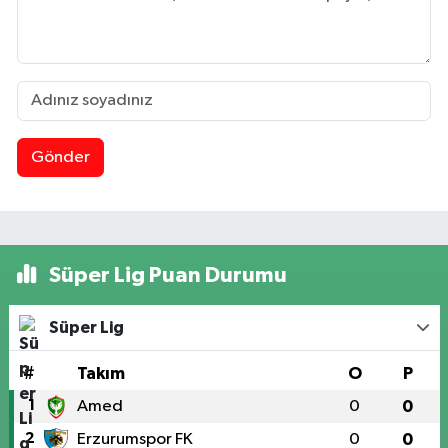
Gönder
Süper Lig Puan Durumu
Süper Lig
#
Takım
O
P
1
Amed
0
0
2
Erzurumspor FK
0
0