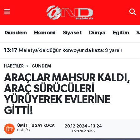
Asayiş
Hava Durumu
Gündem
Ekonomi
Siyaset
Dünya
Eğitim
S
Dünya
Trafik Durumu
13:17
Malatya’da düğün konvoyunda kaza: 9 yaralı
Eğitim
Süper Lig Puan Durumu ve Fikstür
HABERLER
GÜNDEM
Eğlence
Tüm Manşetler
ARAÇLAR MAHSUR KALDI,
ARAÇ SÜRÜCÜLERİ
Ekonomi
Son Dakika Haberleri
YÜRÜYEREK EVLERİNE
Gündem
Haber Arşivi
GİTTİ!
Sağlık
ÜMIT TUGAY KOCA
28.12.2024 - 13:24
EDITÖR
YAYINLANMA
Siyaset