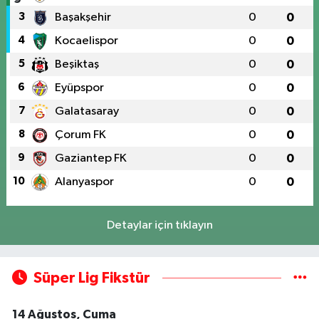
3
Başakşehir
0
0
4
Kocaelispor
0
0
5
Beşiktaş
0
0
6
Eyüpspor
0
0
7
Galatasaray
0
0
8
Çorum FK
0
0
9
Gaziantep FK
0
0
10
Alanyaspor
0
0
Detaylar için tıklayın
Süper Lig Fikstür
14 Ağustos, Cuma