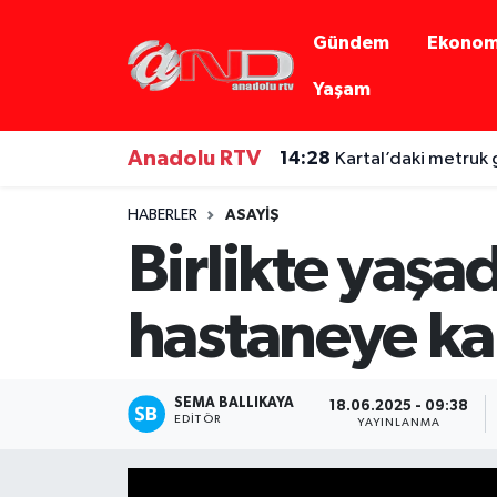
Gündem
Ekonom
Asayiş
Hava Durumu
Yaşam
Dünya
Trafik Durumu
Anadolu RTV
14:28
Kartal’daki metruk 
Eğitim
Süper Lig Puan Durumu ve Fikstür
HABERLER
ASAYIŞ
Birlikte yaşad
Eğlence
Tüm Manşetler
Ekonomi
Son Dakika Haberleri
hastaneye kal
Gündem
Haber Arşivi
SEMA BALLIKAYA
18.06.2025 - 09:38
Sağlık
EDITÖR
YAYINLANMA
Siyaset