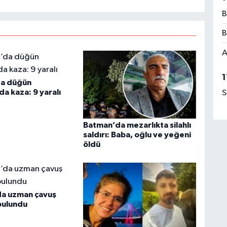
B
B
A
1
da düğün
a kaza: 9 yaralı
S
Batman’da mezarlıkta silahlı
saldırı: Baba, oğlu ve yeğeni
öldü
da uzman çavuş
bulundu