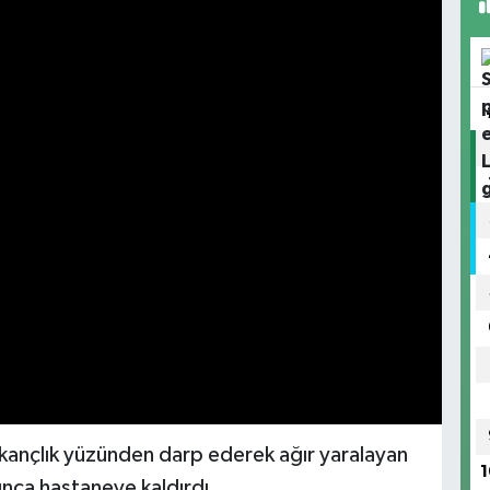
kıskançlık yüzünden darp ederek ağır yaralayan
1
şınca hastaneye kaldırdı.