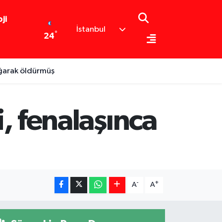
ji
İstanbul
°
24
oğarak öldürmüş
i, fenalaşınca
-
+
A
A