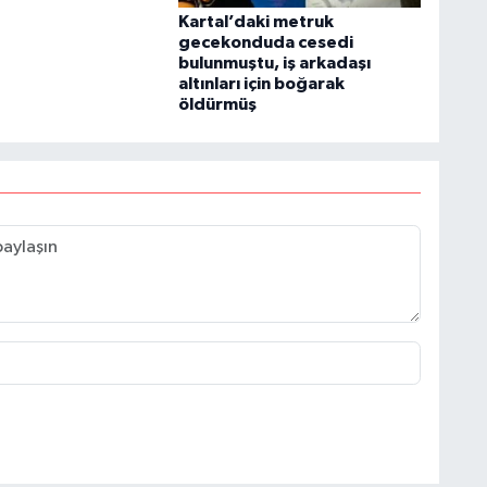
Kartal’daki metruk
gecekonduda cesedi
bulunmuştu, iş arkadaşı
altınları için boğarak
öldürmüş