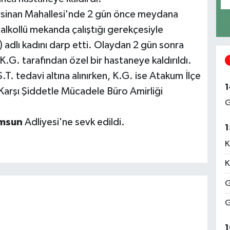
rsinan Mahallesi'nde 2 gün önce meydana
 alkollü mekanda çalıştığı gerekçesiyle
4) adlı kadını darp etti. Olaydan 2 gün sonra
 K.G. tarafından özel bir hastaneye kaldırıldı.
T. tedavi altına alınırken, K.G. ise Atakum İlçe
1
Karşı Şiddetle Mücadele Büro Amirliği
G
msun
Adliyesi'ne sevk edildi.
1
K
K
G
G
1