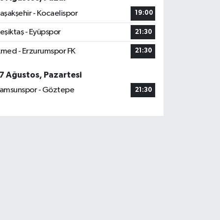
aşakşehir - Kocaelispor
19:00
eşiktaş - Eyüpspor
21:30
med - Erzurumspor FK
21:30
7 Ağustos, Pazartesi
amsunspor - Göztepe
21:30