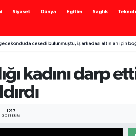
i
Siyaset
Dünya
Eğitim
Sağlık
Teknolo
gecekonduda cesedi bulunmuştu, iş arkadaşı altınları için b
ığı kadını darp ett
dırdı
1217
GÖSTERIM