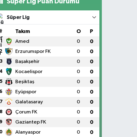
Süper Lig Puan Durumu
Süper Lig
#
Takım
O
P
1
Amed
0
0
2
Erzurumspor FK
0
0
3
Başakşehir
0
0
4
Kocaelispor
0
0
5
Beşiktaş
0
0
6
Eyüpspor
0
0
7
Galatasaray
0
0
8
Çorum FK
0
0
9
Gaziantep FK
0
0
0
Alanyaspor
0
0