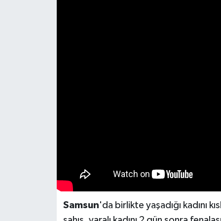
Spor
Teknoloji
Yaşam
Yeme & İçme
Samsun
'da birlikte yaşadığı kadını 
şahıs, yaralı kadını 2 gün sonra fenala