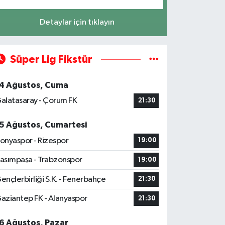
Detaylar için tıklayın
Süper Lig Fikstür
4 Ağustos, Cuma
alatasaray - Çorum FK
21:30
5 Ağustos, Cumartesi
onyaspor - Rizespor
19:00
asımpaşa - Trabzonspor
19:00
ençlerbirliği S.K. - Fenerbahçe
21:30
aziantep FK - Alanyaspor
21:30
6 Ağustos, Pazar