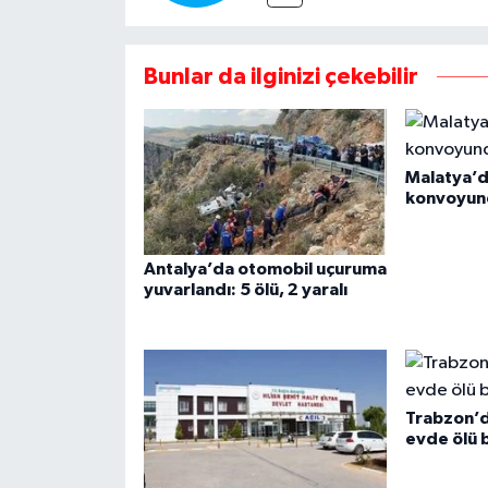
Bunlar da ilginizi çekebilir
Malatya’
konvoyund
Antalya’da otomobil uçuruma
yuvarlandı: 5 ölü, 2 yaralı
Trabzon’
evde ölü 