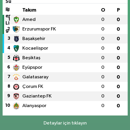
#
Takım
O
P
1
Amed
0
0
2
Erzurumspor FK
0
0
3
Başakşehir
0
0
4
Kocaelispor
0
0
5
Beşiktaş
0
0
6
Eyüpspor
0
0
7
Galatasaray
0
0
8
Çorum FK
0
0
9
Gaziantep FK
0
0
10
Alanyaspor
0
0
Detaylar için tıklayın