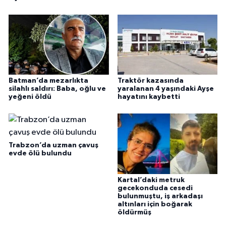
Batman’da mezarlıkta
Traktör kazasında
silahlı saldırı: Baba, oğlu ve
yaralanan 4 yaşındaki Ayşe
yeğeni öldü
hayatını kaybetti
Trabzon’da uzman çavuş
evde ölü bulundu
Kartal’daki metruk
gecekonduda cesedi
bulunmuştu, iş arkadaşı
altınları için boğarak
öldürmüş