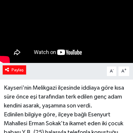
Spor
Teknoloji
Yaşam
Yeme & İçme
Paylaş
-
+
A
A
Kayseri'nin Melikgazi ilçesinde iddiaya göre kısa
süre önce eşi tarafından terk edilen genç adam
kendini asarak, yaşamına son verdi.
Edinilen bilgiye göre, ilçeye bağlı Esenyurt
Mahallesi Erman Sokak'ta ikamet eden iki çocuk
babası Y.B. (25) halasıyla telefonla konuştuğu