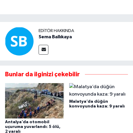
EDITÖR HAKKINDA
Sema Ballıkaya
Bunlar da ilginizi çekebilir
Malatya’da düğün
konvoyunda kaza: 9 yaralı
Antalya’da otomobil
uçuruma yuvarlandı: 5 ölü,
2 yaralı