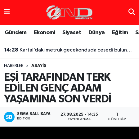
Asayiş
Hava Durumu
Gündem
Ekonomi
Siyaset
Dünya
Eğitim
S
Dünya
Trafik Durumu
14:28
Kartal’daki metruk gecekonduda cesedi bulunmuştu, iş arkadaşı altınları için boğarak öldürmüş
Eğitim
Süper Lig Puan Durumu ve Fikstür
HABERLER
ASAYIŞ
Eğlence
Tüm Manşetler
EŞİ TARAFINDAN TERK
EDİLEN GENÇ ADAM
Ekonomi
Son Dakika Haberleri
YAŞAMINA SON VERDİ
Gündem
Haber Arşivi
SEMA BALLIKAYA
27.08.2025 - 14:35
1
Sağlık
EDITÖR
YAYINLANMA
GÖSTERIM
Siyaset