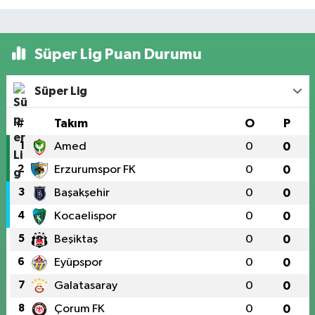
Süper Lig Puan Durumu
Süper Lig
#
Takım
O
P
1
Amed
0
0
2
Erzurumspor FK
0
0
3
Başakşehir
0
0
4
Kocaelispor
0
0
5
Beşiktaş
0
0
6
Eyüpspor
0
0
7
Galatasaray
0
0
8
Çorum FK
0
0