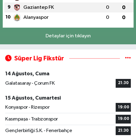
9
Gaziantep FK
0
0
10
Alanyaspor
0
0
Detaylar için tıklayın
Süper Lig Fikstür
14 Ağustos, Cuma
Galatasaray - Çorum FK
21:30
15 Ağustos, Cumartesi
Konyaspor - Rizespor
19:00
Kasımpaşa - Trabzonspor
19:00
Gençlerbirliği S.K. - Fenerbahçe
21:30