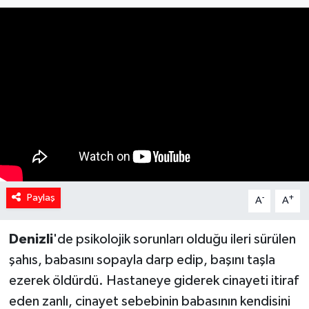
Spor
Teknoloji
Yaşam
Yeme & İçme
Paylaş
-
+
A
A
Denizli
'de psikolojik sorunları olduğu ileri sürülen
şahıs, babasını sopayla darp edip, başını taşla
ezerek öldürdü. Hastaneye giderek cinayeti itiraf
eden zanlı, cinayet sebebinin babasının kendisini