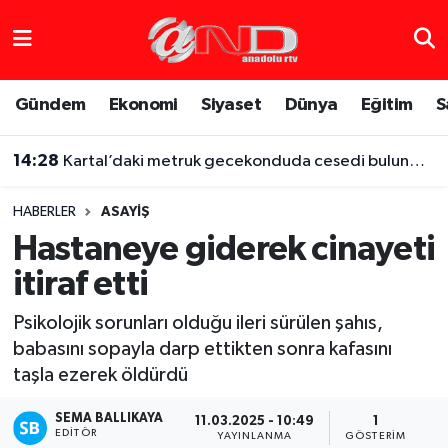
Asayiş
Hava Durumu
Gündem
Ekonomi
Siyaset
Dünya
Eğitim
S
Dünya
Trafik Durumu
14:28
Kartal’daki metruk gecekonduda cesedi bulunmuştu, iş arkadaşı altınları için boğarak öldürmüş
Eğitim
Süper Lig Puan Durumu ve Fikstür
HABERLER
ASAYIŞ
Eğlence
Tüm Manşetler
Hastaneye giderek cinayeti
itiraf etti
Ekonomi
Son Dakika Haberleri
Psikolojik sorunları olduğu ileri sürülen şahıs,
Gündem
Haber Arşivi
babasını sopayla darp ettikten sonra kafasını
taşla ezerek öldürdü
Sağlık
SEMA BALLIKAYA
11.03.2025 - 10:49
1
Siyaset
EDITÖR
YAYINLANMA
GÖSTERIM