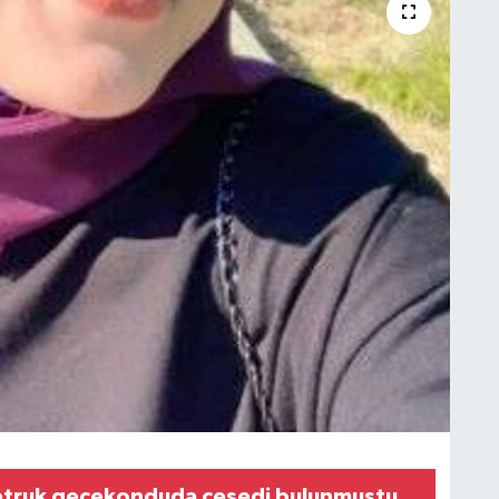
etruk gecekonduda cesedi bulunmuştu,