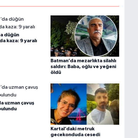
da düğün
a kaza: 9 yaralı
Batman’da mezarlıkta silahlı
saldırı: Baba, oğlu ve yeğeni
öldü
da uzman çavuş
bulundu
Kartal’daki metruk
gecekonduda cesedi