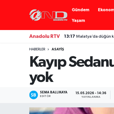
Gündem
Ekonom
Asayiş
Hava Durumu
Yaşam
Dünya
Trafik Durumu
Anadolu RTV
13:17
Malatya’da düğün k
Eğitim
Süper Lig Puan Durumu ve Fikstür
HABERLER
ASAYIŞ
Kayıp Sedanu
Eğlence
Tüm Manşetler
Ekonomi
Son Dakika Haberleri
yok
Gündem
Haber Arşivi
SEMA BALLIKAYA
15.05.2026 - 14:36
Sağlık
EDITÖR
YAYINLANMA
Siyaset