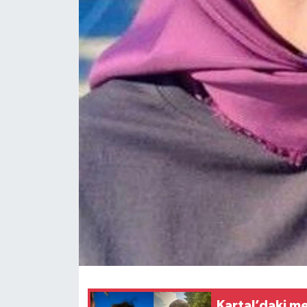
Spor
Teknoloji
Yaşam
Yeme & İçme
Kartal’daki m