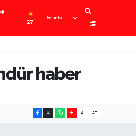
ji
İstanbul
°
27
ndür haber
-
+
A
A