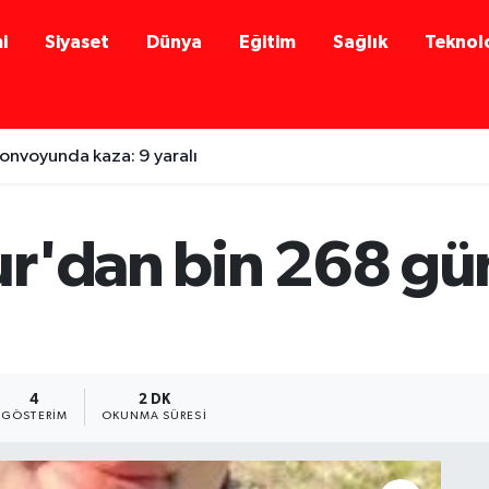
i
Siyaset
Dünya
Eğitim
Sağlık
Teknolo
onvoyunda kaza: 9 yaralı
r'dan bin 268 gü
4
2 DK
GÖSTERIM
OKUNMA SÜRESI