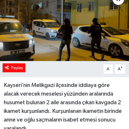
Spor
Teknoloji
Yaşam
Yeme & İçme
Paylaş
-
+
A
A
Kayseri’nin Melikgazi ilçesinde iddiaya göre
alacak verecek meselesi yüzünden aralarında
husumet bulunan 2 aile arasında çıkan kavgada 2
ikamet kurşunlandı. Kurşunlanan ikametin birinde
anne ve oğlu saçmaların isabet etmesi sonucu
yaralandı.