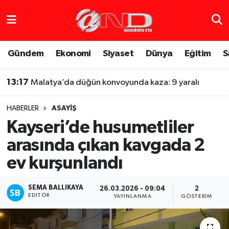
Asayiş
Hava Durumu
Gündem
Ekonomi
Siyaset
Dünya
Eğitim
S
Dünya
Trafik Durumu
13:17
Malatya’da düğün konvoyunda kaza: 9 yaralı
Eğitim
Süper Lig Puan Durumu ve Fikstür
HABERLER
ASAYIŞ
Eğlence
Tüm Manşetler
Kayseri’de husumetliler
arasında çıkan kavgada 2
Ekonomi
Son Dakika Haberleri
ev kurşunlandı
Gündem
Haber Arşivi
SEMA BALLIKAYA
26.03.2026 - 09:04
2
Sağlık
EDITÖR
YAYINLANMA
GÖSTERIM
Siyaset