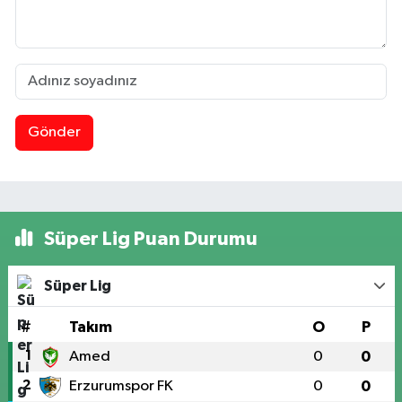
Gönder
Süper Lig Puan Durumu
Süper Lig
#
Takım
O
P
1
Amed
0
0
2
Erzurumspor FK
0
0