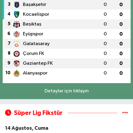
3
Başakşehir
0
0
4
Kocaelispor
0
0
5
Beşiktaş
0
0
6
Eyüpspor
0
0
7
Galatasaray
0
0
8
Çorum FK
0
0
9
Gaziantep FK
0
0
10
Alanyaspor
0
0
Detaylar için tıklayın
Süper Lig Fikstür
14 Ağustos, Cuma