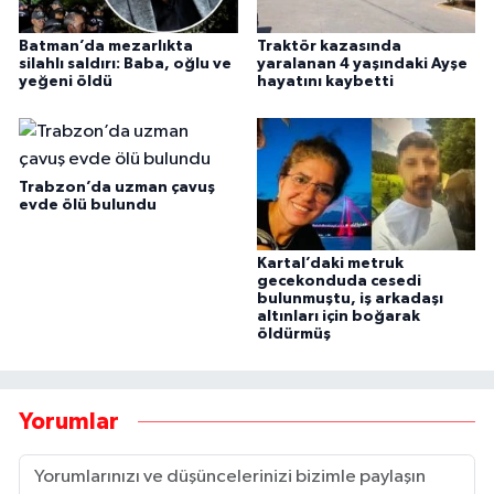
Batman’da mezarlıkta
Traktör kazasında
silahlı saldırı: Baba, oğlu ve
yaralanan 4 yaşındaki Ayşe
yeğeni öldü
hayatını kaybetti
Trabzon’da uzman çavuş
evde ölü bulundu
Kartal’daki metruk
gecekonduda cesedi
bulunmuştu, iş arkadaşı
altınları için boğarak
öldürmüş
Yorumlar