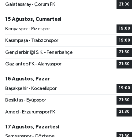
Galatasaray - Çorum FK
21:30
15 Ağustos, Cumartesi
Konyaspor - Rizespor
19:00
Kasımpaşa - Trabzonspor
19:00
Gençlerbirliği S.K. - Fenerbahçe
21:30
Gaziantep FK - Alanyaspor
21:30
16 Ağustos, Pazar
Başakşehir - Kocaelispor
19:00
Beşiktaş - Eyüpspor
21:30
Amed - Erzurumspor FK
21:30
17 Ağustos, Pazartesi
Samsunspor - Göztepe
21:30