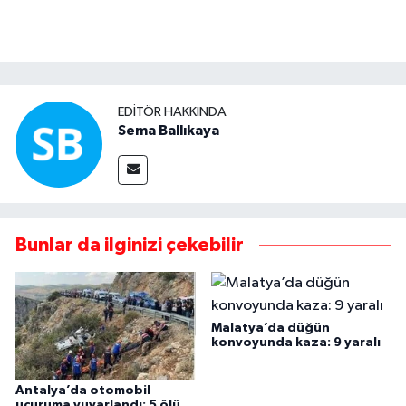
EDITÖR HAKKINDA
Sema Ballıkaya
Bunlar da ilginizi çekebilir
Malatya’da düğün
konvoyunda kaza: 9 yaralı
Antalya’da otomobil
uçuruma yuvarlandı: 5 ölü,