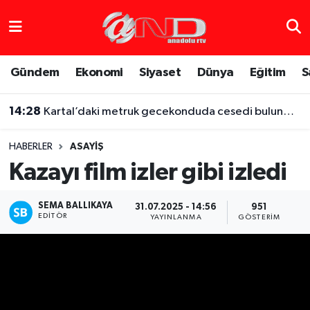
Asayiş
Hava Durumu
Gündem
Ekonomi
Siyaset
Dünya
Eğitim
S
Dünya
Trafik Durumu
14:28
Kartal’daki metruk gecekonduda cesedi bulunmuştu, iş arkadaşı altınları için boğarak öldürmüş
Eğitim
Süper Lig Puan Durumu ve Fikstür
HABERLER
ASAYIŞ
Eğlence
Tüm Manşetler
Kazayı film izler gibi izledi
Ekonomi
Son Dakika Haberleri
SEMA BALLIKAYA
31.07.2025 - 14:56
951
EDITÖR
YAYINLANMA
GÖSTERIM
Gündem
Haber Arşivi
Sağlık
Siyaset