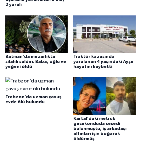
2 yaralı
Batman’da mezarlıkta
Traktör kazasında
silahlı saldırı: Baba, oğlu ve
yaralanan 4 yaşındaki Ayşe
yeğeni öldü
hayatını kaybetti
Trabzon’da uzman çavuş
evde ölü bulundu
Kartal’daki metruk
gecekonduda cesedi
bulunmuştu, iş arkadaşı
altınları için boğarak
öldürmüş