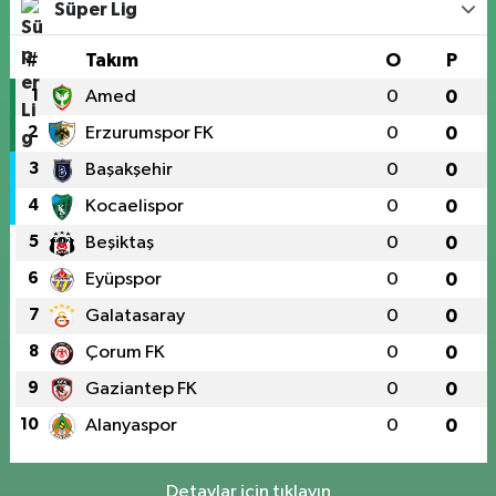
Süper Lig
#
Takım
O
P
1
Amed
0
0
2
Erzurumspor FK
0
0
3
Başakşehir
0
0
4
Kocaelispor
0
0
5
Beşiktaş
0
0
6
Eyüpspor
0
0
7
Galatasaray
0
0
8
Çorum FK
0
0
9
Gaziantep FK
0
0
10
Alanyaspor
0
0
Detaylar için tıklayın