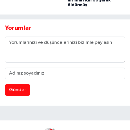
altınları için boğarak
öldürmüş
Yorumlar
Gönder