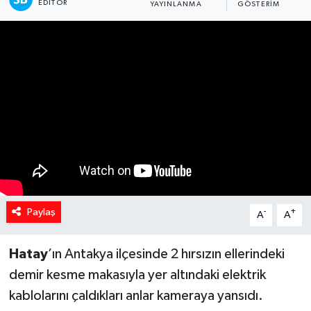
EDITÖR
YAYINLANMA
GÖSTERIM
Spor
Teknoloji
Yaşam
Yeme & İçme
Paylaş
-
+
A
A
Hatay
’ın Antakya ilçesinde 2 hırsızın ellerindeki
demir kesme makasıyla yer altındaki elektrik
kablolarını çaldıkları anlar kameraya yansıdı.