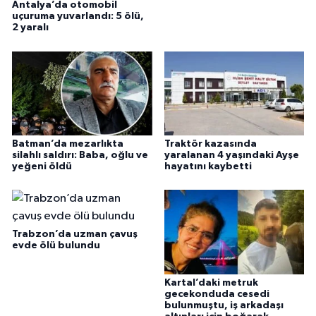
Antalya’da otomobil
uçuruma yuvarlandı: 5 ölü,
2 yaralı
Batman’da mezarlıkta
Traktör kazasında
silahlı saldırı: Baba, oğlu ve
yaralanan 4 yaşındaki Ayşe
yeğeni öldü
hayatını kaybetti
Trabzon’da uzman çavuş
evde ölü bulundu
Kartal’daki metruk
gecekonduda cesedi
bulunmuştu, iş arkadaşı