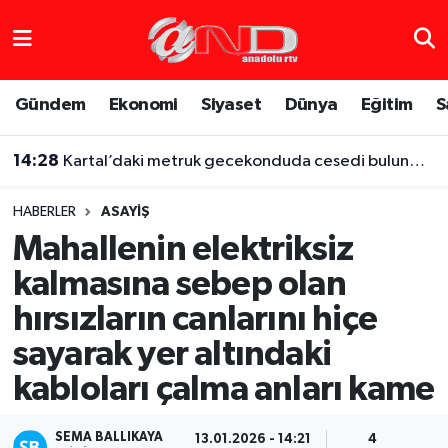
Asayiş
Hava Durumu
Gündem
Ekonomi
Siyaset
Dünya
Eğitim
S
Dünya
Trafik Durumu
14:28
Kartal’daki metruk gecekonduda cesedi bulunmuştu, iş arkadaşı altınları için boğarak öldürmüş
Eğitim
Süper Lig Puan Durumu ve Fikstür
HABERLER
ASAYIŞ
Eğlence
Tüm Manşetler
Mahallenin elektriksiz
kalmasına sebep olan
Ekonomi
Son Dakika Haberleri
hırsızların canlarını hiçe
Gündem
Haber Arşivi
sayarak yer altındaki
kabloları çalma anları kame
Sağlık
Siyaset
SEMA BALLIKAYA
13.01.2026 - 14:21
4