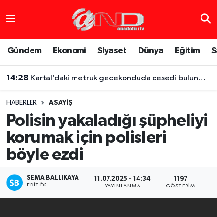
Asayiş
Hava Durumu
Gündem
Ekonomi
Siyaset
Dünya
Eğitim
S
Dünya
Trafik Durumu
14:28
Kartal’daki metruk gecekonduda cesedi bulunmuştu, iş arkadaşı altınları için boğarak öldürmüş
Eğitim
Süper Lig Puan Durumu ve Fikstür
HABERLER
ASAYIŞ
Eğlence
Tüm Manşetler
Polisin yakaladığı şüpheliyi
korumak için polisleri
Ekonomi
Son Dakika Haberleri
böyle ezdi
Gündem
Haber Arşivi
SEMA BALLIKAYA
11.07.2025 - 14:34
1197
Sağlık
EDITÖR
YAYINLANMA
GÖSTERIM
Siyaset