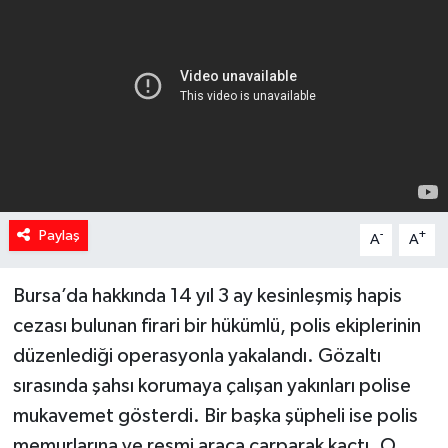
Spor
Teknoloji
Yaşam
Yeme & İçme
Paylaş
-
+
A
A
Bursa’da hakkında 14 yıl 3 ay kesinleşmiş hapis
cezası bulunan firari bir hükümlü, polis ekiplerinin
düzenlediği operasyonla yakalandı. Gözaltı
sırasında şahsı korumaya çalışan yakınları polise
mukavemet gösterdi. Bir başka şüpheli ise polis
memurlarına ve resmi araca çarparak kaçtı. O