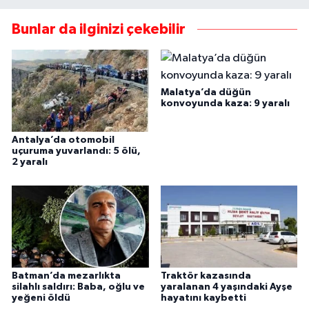
Bunlar da ilginizi çekebilir
Malatya’da düğün
konvoyunda kaza: 9 yaralı
Antalya’da otomobil
uçuruma yuvarlandı: 5 ölü,
2 yaralı
Batman’da mezarlıkta
Traktör kazasında
silahlı saldırı: Baba, oğlu ve
yaralanan 4 yaşındaki Ayşe
yeğeni öldü
hayatını kaybetti