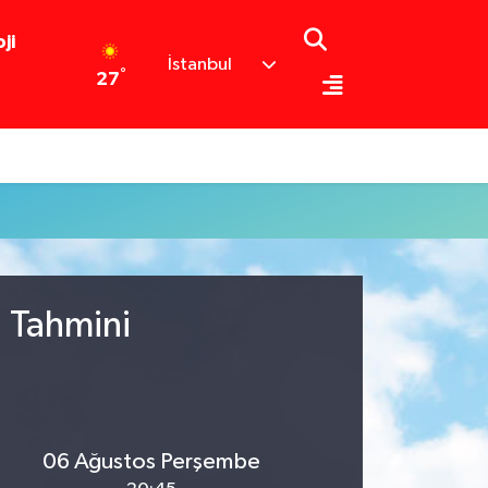
ji
İstanbul
°
27
u Tahmini
06 Ağustos Perşembe