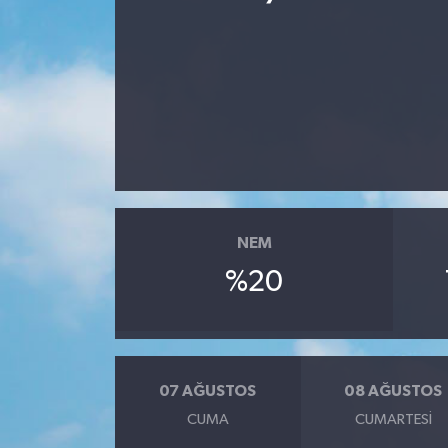
Spor
Teknoloji
Yaşam
Yeme & İçme
NEM
%20
07 AĞUSTOS
08 AĞUSTOS
CUMA
CUMARTESI