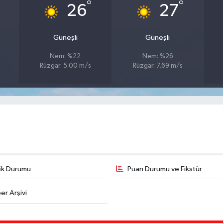
°
°
26
27
Güneşli
Güneşli
Nem: %22
Nem: %26
Rüzgar: 5.00 m/s
Rüzgar: 7.69 m/s
fik Durumu
Puan Durumu ve Fikstür
er Arşivi