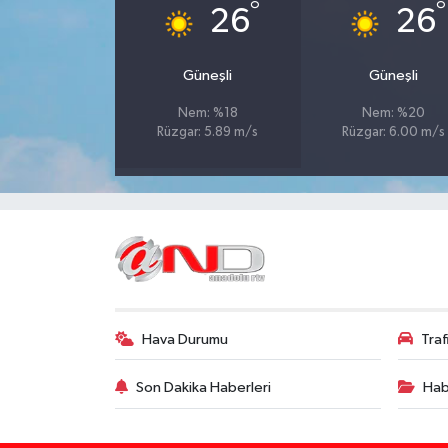
°
°
26
26
Güneşli
Güneşli
Nem: %18
Nem: %20
Rüzgar: 5.89 m/s
Rüzgar: 6.00 m/s
Hava Durumu
Tra
Son Dakika Haberleri
Hab