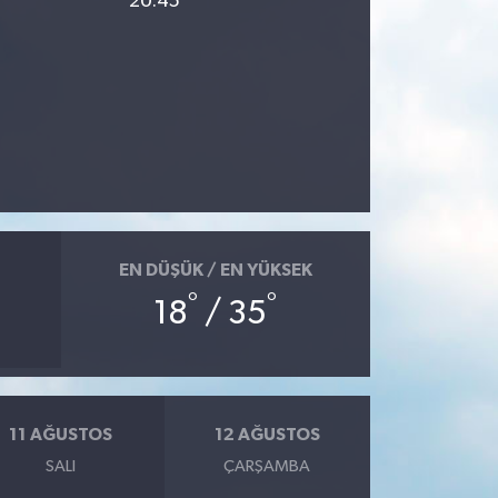
20:45
EN DÜŞÜK / EN YÜKSEK
°
°
18
/ 35
11 AĞUSTOS
12 AĞUSTOS
SALI
ÇARŞAMBA