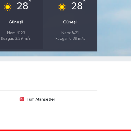
°
°
28
28
Güneşli
Güneşli
Nem: %23
Nem: %21
Rüzgar: 3.39 m/s
Rüzgar: 6.39 m/s
Tüm Manşetler