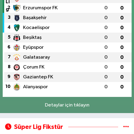
2
Erzurumspor FK
0
0
3
Başakşehir
0
0
4
Kocaelispor
0
0
5
Beşiktaş
0
0
6
Eyüpspor
0
0
7
Galatasaray
0
0
8
Çorum FK
0
0
9
Gaziantep FK
0
0
10
Alanyaspor
0
0
Detaylar için tıklayın
Süper Lig Fikstür