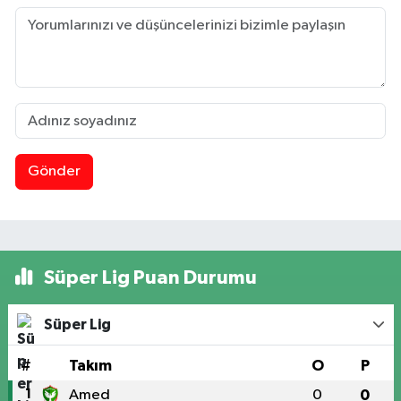
Gönder
Süper Lig Puan Durumu
Süper Lig
#
Takım
O
P
1
Amed
0
0