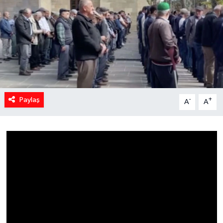
Spor
Teknoloji
Yaşam
Yeme & İçme
Paylaş
-
+
A
A