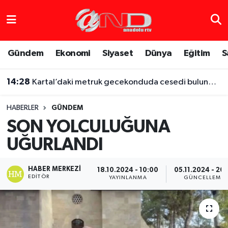
Asayiş
Hava Durumu
Gündem
Ekonomi
Siyaset
Dünya
Eğitim
S
Dünya
Trafik Durumu
14:28
Kartal’daki metruk gecekonduda cesedi bulunmuştu, iş arkadaşı altınları için boğarak öldürmüş
Eğitim
Süper Lig Puan Durumu ve Fikstür
HABERLER
GÜNDEM
Eğlence
Tüm Manşetler
SON YOLCULUĞUNA
UĞURLANDI
Ekonomi
Son Dakika Haberleri
Gündem
Haber Arşivi
HABER MERKEZI
18.10.2024 - 10:00
05.11.2024 - 20:
EDITÖR
YAYINLANMA
GÜNCELLEME
Sağlık
Siyaset