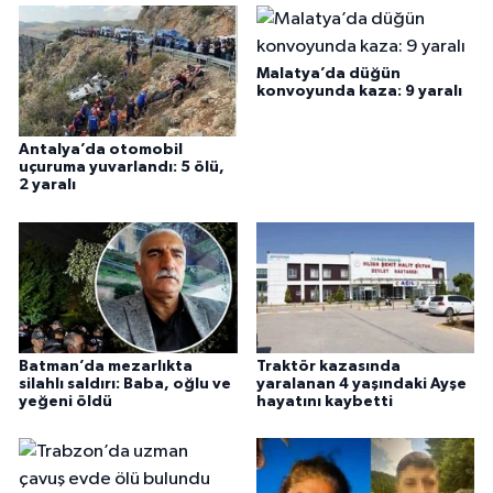
Malatya’da düğün
konvoyunda kaza: 9 yaralı
Antalya’da otomobil
uçuruma yuvarlandı: 5 ölü,
2 yaralı
Batman’da mezarlıkta
Traktör kazasında
silahlı saldırı: Baba, oğlu ve
yaralanan 4 yaşındaki Ayşe
yeğeni öldü
hayatını kaybetti