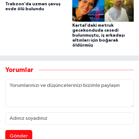
Trabzon’da uzman çavuş
evde ölü bulundu
Kartal’daki metruk
gecekonduda cesedi
bulunmuştu, iş arkadaşı
altınları için boğarak
öldürmüş
Yorumlar
Gönder