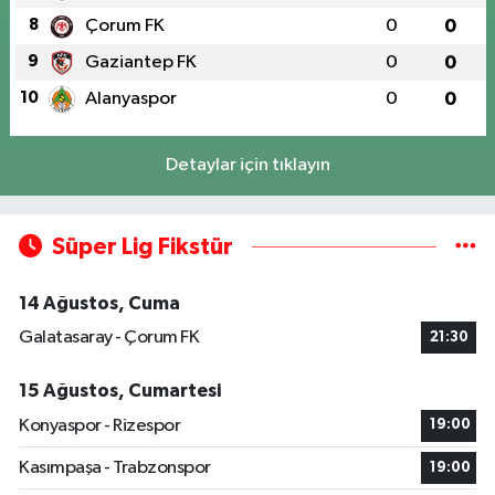
8
Çorum FK
0
0
9
Gaziantep FK
0
0
10
Alanyaspor
0
0
Detaylar için tıklayın
Süper Lig Fikstür
14 Ağustos, Cuma
Galatasaray - Çorum FK
21:30
15 Ağustos, Cumartesi
Konyaspor - Rizespor
19:00
Kasımpaşa - Trabzonspor
19:00