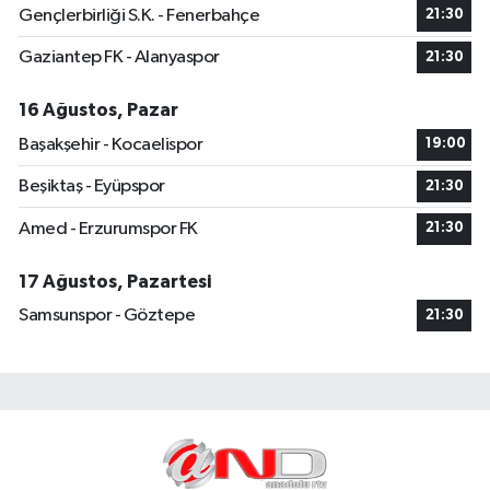
Gençlerbirliği S.K. - Fenerbahçe
21:30
Gaziantep FK - Alanyaspor
21:30
16 Ağustos, Pazar
Başakşehir - Kocaelispor
19:00
Beşiktaş - Eyüpspor
21:30
Amed - Erzurumspor FK
21:30
17 Ağustos, Pazartesi
Samsunspor - Göztepe
21:30