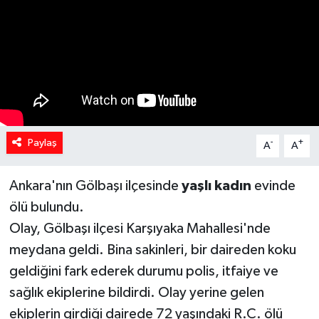
Spor
Teknoloji
Yaşam
Yeme & İçme
Paylaş
-
+
A
A
Ankara'nın Gölbaşı ilçesinde
yaşlı
kadın
evinde
ölü bulundu.
Olay, Gölbaşı ilçesi Karşıyaka Mahallesi'nde
meydana geldi. Bina sakinleri, bir daireden koku
geldiğini fark ederek durumu polis, itfaiye ve
sağlık ekiplerine bildirdi. Olay yerine gelen
ekiplerin girdiği dairede 72 yaşındaki R.C. ölü