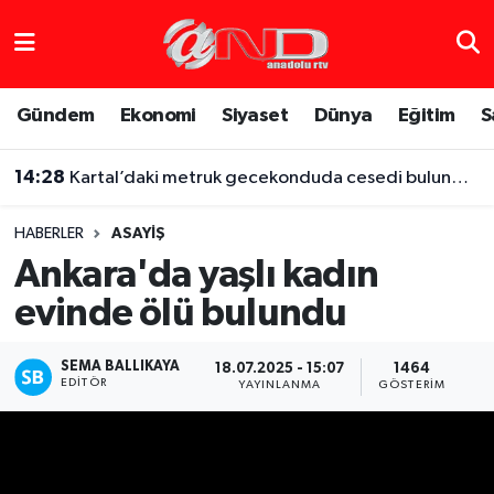
Asayiş
Hava Durumu
Gündem
Ekonomi
Siyaset
Dünya
Eğitim
S
Dünya
Trafik Durumu
14:28
Kartal’daki metruk gecekonduda cesedi bulunmuştu, iş arkadaşı altınları için boğarak öldürmüş
Eğitim
Süper Lig Puan Durumu ve Fikstür
HABERLER
ASAYIŞ
Eğlence
Tüm Manşetler
Ankara'da yaşlı kadın
evinde ölü bulundu
Ekonomi
Son Dakika Haberleri
Gündem
Haber Arşivi
SEMA BALLIKAYA
18.07.2025 - 15:07
1464
EDITÖR
YAYINLANMA
GÖSTERIM
Sağlık
Siyaset