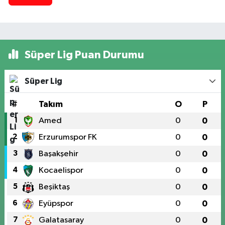
Süper Lig Puan Durumu
Süper Lig
#
Takım
O
P
1
Amed
0
0
2
Erzurumspor FK
0
0
3
Başakşehir
0
0
4
Kocaelispor
0
0
5
Beşiktaş
0
0
6
Eyüpspor
0
0
7
Galatasaray
0
0