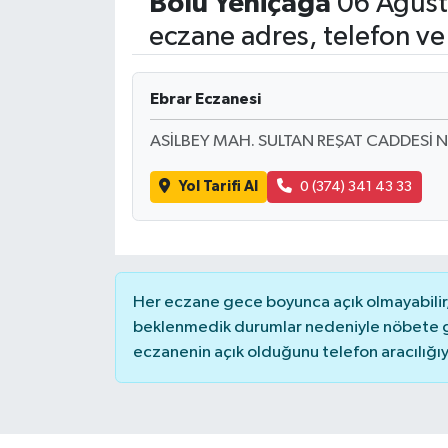
Bolu
Yeniçağa
06 Ağust
eczane adres, telefon ve
Spor
Teknoloji
Ebrar Eczanesi
Yaşam
ASİLBEY MAH. SULTAN REŞAT CADDESİ 
Yol Tarifi Al
0 (374) 341 43 33
Yeme & İçme
Her eczane gece boyunca açık olmayabilir, 
beklenmedik durumlar nedeniyle nöbete g
eczanenin açık olduğunu telefon aracılığıyla 