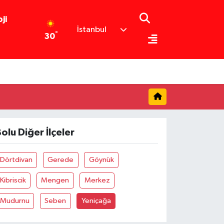
ji
İstanbul
°
30
olu Diğer İlçeler
Dörtdivan
Gerede
Göynük
Kibriscik
Mengen
Merkez
Mudurnu
Seben
Yeniçağa