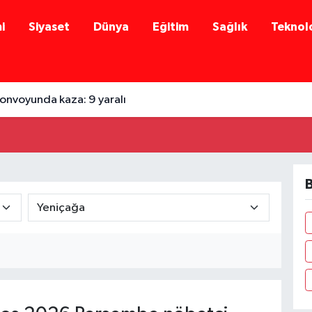
i
Siyaset
Dünya
Eğitim
Sağlık
Teknolo
onvoyunda kaza: 9 yaralı
B