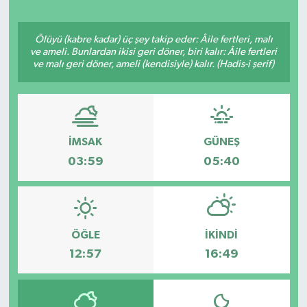
Spor
Ölüyü (kabre kadar) üç şey takip eder: Âile fertleri, malı
ve ameli. Bunlardan ikisi geri döner, biri kalır: Âile fertleri
Teknoloji
ve malı geri döner, ameli (kendisiyle) kalır. (Hadis-i şerif)
Yaşam
Yeme & İçme
İMSAK
GÜNEŞ
03:59
05:40
ÖĞLE
İKINDI
12:57
16:49