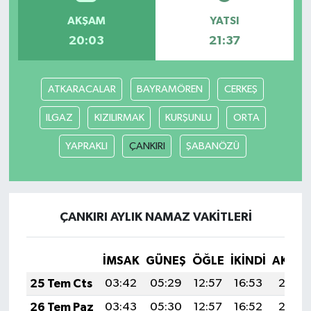
AKŞAM
YATSI
20:03
21:37
ATKARACALAR
BAYRAMÖREN
CERKEŞ
ILGAZ
KIZILIRMAK
KURŞUNLU
ORTA
YAPRAKLI
ÇANKIRI
ŞABANÖZÜ
ÇANKIRI AYLIK NAMAZ VAKITLERI
İMSAK
GÜNEŞ
ÖĞLE
İKINDI
AKŞA
25 Tem Cts
03:42
05:29
12:57
16:53
20:15
26 Tem Paz
03:43
05:30
12:57
16:52
20:15