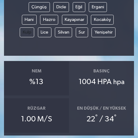
Çüngüş
Dicle
Eğil
Ergani
Hani
Hazro
Kayapınar
Kocaköy
Kulp
Lice
Silvan
Sur
Yenişehir
NEM
BASINÇ
%13
1004 HPA
hpa
RÜZGAR
EN DÜŞÜK / EN YÜKSEK
°
°
1.00 M/S
22
/ 34