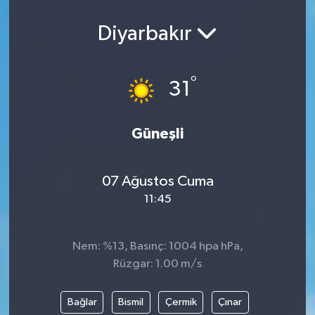
Spor
Diyarbakır
Teknoloji
°
31
Yaşam
Yeme & İçme
Güneşli
07 Ağustos Cuma
11:45
Nem: %13, Basınç: 1004 hpa hPa,
Rüzgar: 1.00 m/s
Bağlar
Bismil
Çermik
Çınar