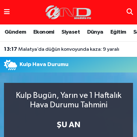
Asayiş
Hava Durumu
Gündem
Ekonomi
Siyaset
Dünya
Eğitim
S
Dünya
Trafik Durumu
13:17
Malatya’da düğün konvoyunda kaza: 9 yaralı
Eğitim
Süper Lig Puan Durumu ve Fikstür
Kulp Hava Durumu
Eğlence
Tüm Manşetler
Ekonomi
Son Dakika Haberleri
Kulp Bugün, Yarın ve 1 Haftalık
Gündem
Haber Arşivi
Hava Durumu Tahmini
Sağlık
ŞU AN
Siyaset