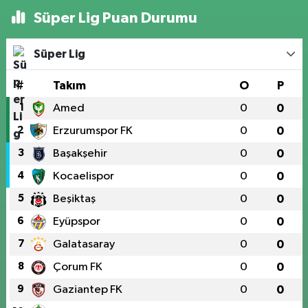
Süper Lig Puan Durumu
Süper Lig
#
Takım
O
P
1
Amed
0
0
2
Erzurumspor FK
0
0
3
Başakşehir
0
0
4
Kocaelispor
0
0
5
Beşiktaş
0
0
6
Eyüpspor
0
0
7
Galatasaray
0
0
8
Çorum FK
0
0
9
Gaziantep FK
0
0