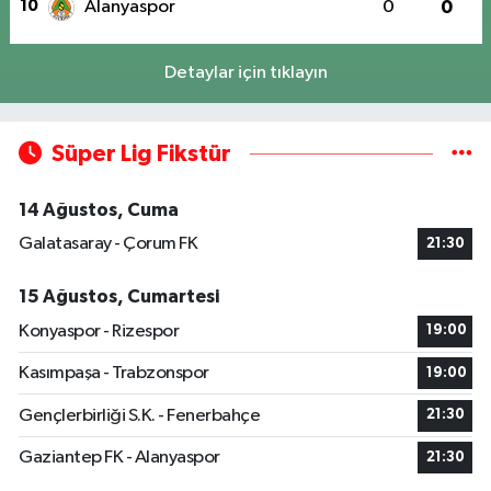
10
Alanyaspor
0
0
Detaylar için tıklayın
Süper Lig Fikstür
14 Ağustos, Cuma
Galatasaray - Çorum FK
21:30
15 Ağustos, Cumartesi
Konyaspor - Rizespor
19:00
Kasımpaşa - Trabzonspor
19:00
Gençlerbirliği S.K. - Fenerbahçe
21:30
Gaziantep FK - Alanyaspor
21:30