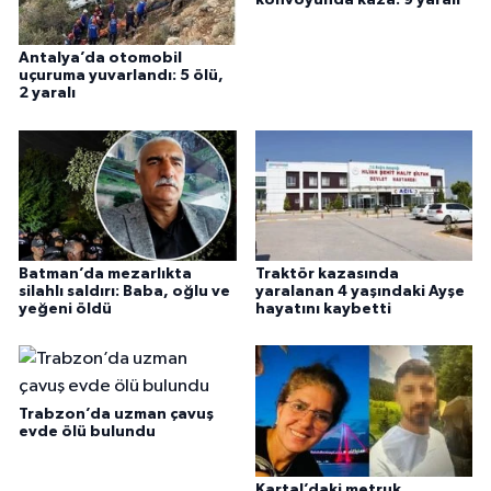
konvoyunda kaza: 9 yaralı
Antalya’da otomobil
uçuruma yuvarlandı: 5 ölü,
2 yaralı
Batman’da mezarlıkta
Traktör kazasında
silahlı saldırı: Baba, oğlu ve
yaralanan 4 yaşındaki Ayşe
yeğeni öldü
hayatını kaybetti
Trabzon’da uzman çavuş
evde ölü bulundu
Kartal’daki metruk