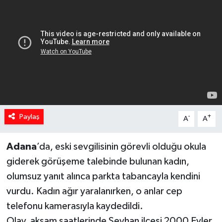
Spor
Teknoloji
Yaşam
Yeme & İçme
Paylaş
-
+
A
A
Adana
’da, eski sevgilisinin görevli olduğu okula
giderek görüşeme talebinde bulunan kadın,
olumsuz yanıt alınca parkta tabancayla kendini
vurdu. Kadın ağır yaralanırken, o anlar cep
telefonu kamerasıyla kaydedildi.
Olay, akşam saatlerinde Seyhan ilçesi 2000 Evler