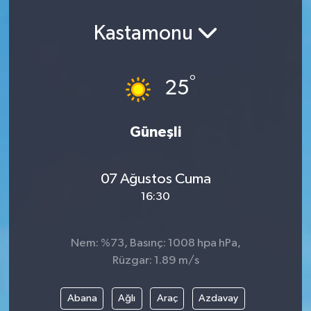
Spor
Kastamonu
Teknoloji
°
25
Yaşam
Yeme & İçme
Güneşli
07 Ağustos Cuma
16:30
Nem: %73, Basınç: 1008 hpa hPa,
Rüzgar: 1.89 m/s
Abana
Ağlı
Araç
Azdavay