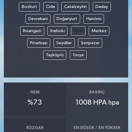
Bozkurt
Cide
Çatalzeytin
Daday
Devrekani
Doğanyurt
Hanönü
İhsangazi
İnebolu
Küre
Merkez
Pınarbaşı
Seydiler
Şenpazar
Taşköprü
Tosya
NEM
BASINÇ
%73
1008 HPA
hpa
RÜZGAR
EN DÜŞÜK / EN YÜKSEK