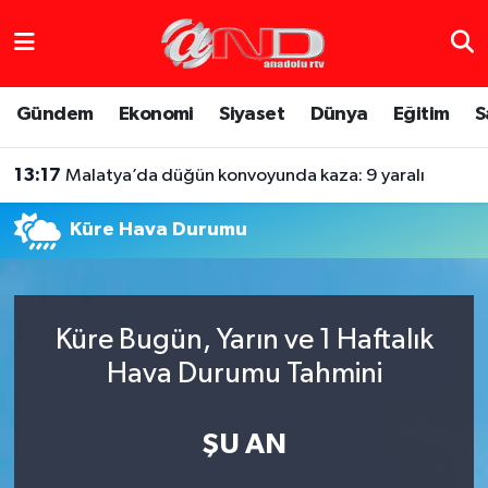
Asayiş
Hava Durumu
Gündem
Ekonomi
Siyaset
Dünya
Eğitim
S
Dünya
Trafik Durumu
13:17
Malatya’da düğün konvoyunda kaza: 9 yaralı
Eğitim
Süper Lig Puan Durumu ve Fikstür
Küre Hava Durumu
Eğlence
Tüm Manşetler
Ekonomi
Son Dakika Haberleri
Küre Bugün, Yarın ve 1 Haftalık
Gündem
Haber Arşivi
Hava Durumu Tahmini
Sağlık
ŞU AN
Siyaset