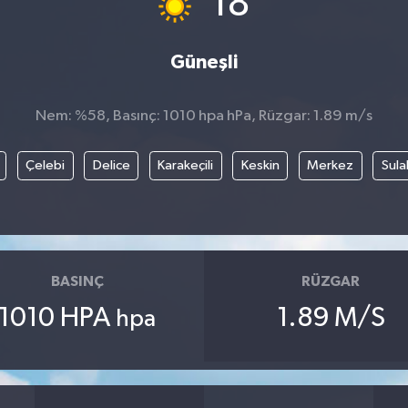
18
Güneşli
Nem: %58, Basınç: 1010 hpa hPa, Rüzgar: 1.89 m/s
Çelebi
Delice
Karakeçili
Keskin
Merkez
Sula
BASINÇ
RÜZGAR
1010 HPA
1.89 M/S
hpa