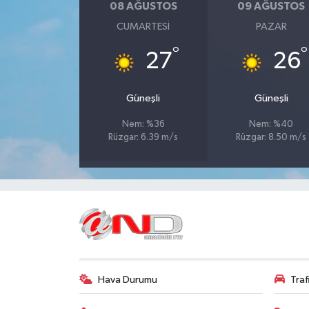
08 AĞUSTOS
09 AĞUSTOS
CUMARTESI
PAZAR
°
°
27
26
Güneşli
Güneşli
Nem: %36
Nem: %40
Rüzgar: 6.39 m/s
Rüzgar: 8.50 m/s
Hava Durumu
Tra