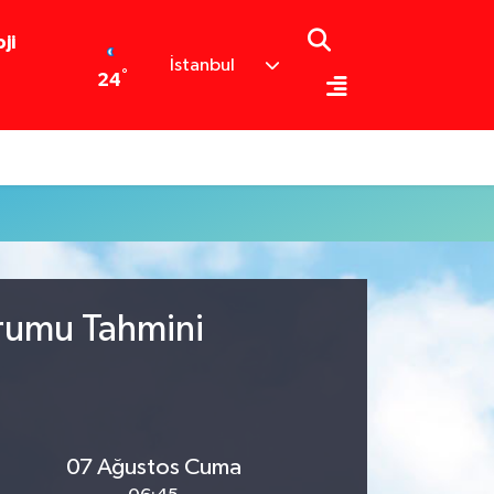
ji
İstanbul
°
24
urumu Tahmini
07 Ağustos Cuma