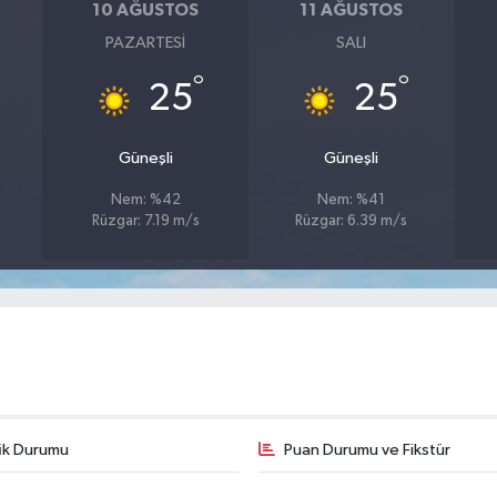
10 AĞUSTOS
11 AĞUSTOS
PAZARTESI
SALI
°
°
25
25
Güneşli
Güneşli
Nem: %42
Nem: %41
Rüzgar: 7.19 m/s
Rüzgar: 6.39 m/s
fik Durumu
Puan Durumu ve Fikstür