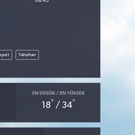
06:45
kyurt
Yahşihan
EN DÜŞÜK / EN YÜKSEK
°
°
18
/ 34