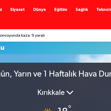
i
Siyaset
Dünya
Eğitim
Sağlık
Teknolo
onvoyunda kaza: 9 yaralı
mu
gün, Yarın ve 1 Haftalık Hava D
Kırıkkale
°