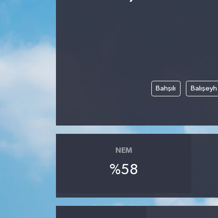
Spor
Teknoloji
Yaşam
Bahşılı
Balışeyh
Yeme & İçme
NEM
%58