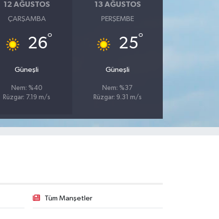
12 AĞUSTOS
13 AĞUSTOS
ÇARŞAMBA
PERŞEMBE
°
°
26
25
Güneşli
Güneşli
Nem: %40
Nem: %37
Rüzgar: 7.19 m/s
Rüzgar: 9.31 m/s
Tüm Manşetler