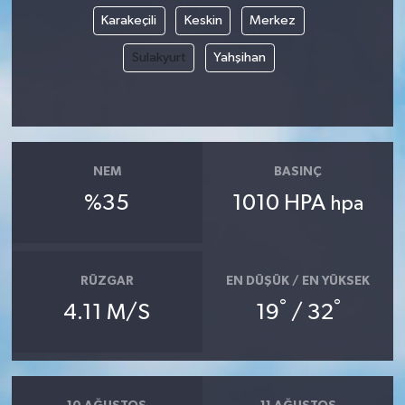
Karakeçili
Keskin
Merkez
Sulakyurt
Yahşihan
NEM
BASINÇ
%35
1010 HPA
hpa
RÜZGAR
EN DÜŞÜK / EN YÜKSEK
°
°
4.11 M/S
19
/ 32