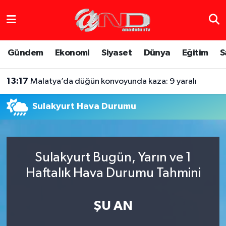
Asayiş
Hava Durumu
Gündem
Ekonomi
Siyaset
Dünya
Eğitim
S
Dünya
Trafik Durumu
13:17
Malatya’da düğün konvoyunda kaza: 9 yaralı
Eğitim
Süper Lig Puan Durumu ve Fikstür
Sulakyurt Hava Durumu
Eğlence
Tüm Manşetler
Ekonomi
Son Dakika Haberleri
Sulakyurt Bugün, Yarın ve 1
Gündem
Haber Arşivi
Haftalık Hava Durumu Tahmini
Sağlık
ŞU AN
Siyaset