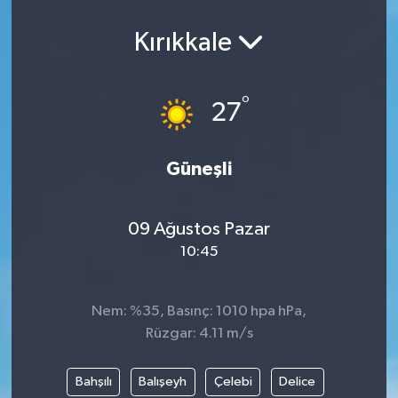
Spor
Kırıkkale
Teknoloji
°
27
Yaşam
Yeme & İçme
Güneşli
09 Ağustos Pazar
10:45
Nem: %35, Basınç: 1010 hpa hPa,
Rüzgar: 4.11 m/s
Bahşılı
Balışeyh
Çelebi
Delice