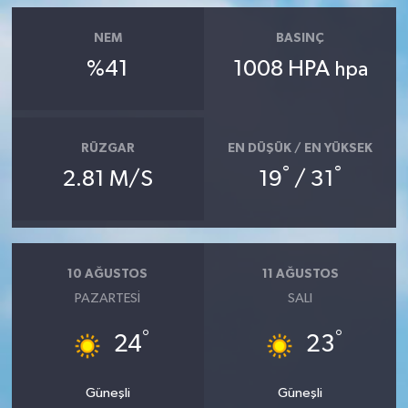
NEM
BASINÇ
%41
1008 HPA
hpa
RÜZGAR
EN DÜŞÜK / EN YÜKSEK
°
°
2.81 M/S
19
/ 31
10 AĞUSTOS
11 AĞUSTOS
PAZARTESI
SALI
°
°
24
23
Güneşli
Güneşli