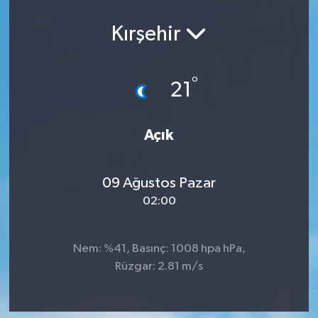
Spor
Kırşehir
Teknoloji
°
21
Yaşam
Yeme & İçme
Açık
09 Ağustos Pazar
02:00
Nem: %41, Basınç: 1008 hpa hPa,
Rüzgar: 2.81 m/s