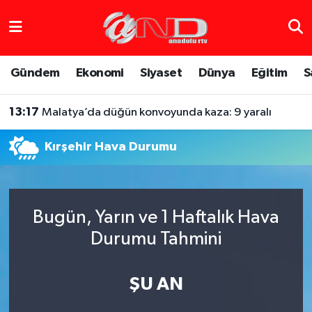
Asayiş
Hava Durumu
Gündem
Ekonomi
Siyaset
Dünya
Eğitim
S
Dünya
Trafik Durumu
13:17
Malatya’da düğün konvoyunda kaza: 9 yaralı
Eğitim
Süper Lig Puan Durumu ve Fikstür
Kırşehir Hava Durumu
Eğlence
Tüm Manşetler
Ekonomi
Son Dakika Haberleri
Bugün, Yarın ve 1 Haftalık Hava
Gündem
Haber Arşivi
Durumu Tahmini
Sağlık
ŞU AN
Siyaset