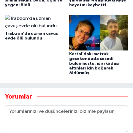
silahlı saldırı: Baba, oğlu ve
yaralanan 4 yaşındaki Ayşe
yeğeni öldü
hayatını kaybetti
Trabzon’da uzman çavuş
evde ölü bulundu
Kartal’daki metruk
gecekonduda cesedi
bulunmuştu, iş arkadaşı
altınları için boğarak
öldürmüş
Yorumlar