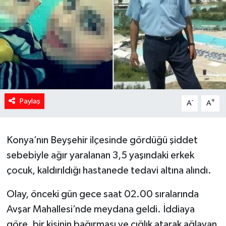
Spor
Teknoloji
Yaşam
Yeme & İçme
Paylaş
-
+
A
A
Konya’nın Beyşehir ilçesinde gördüğü şiddet
sebebiyle ağır yaralanan 3,5 yaşındaki erkek
çocuk, kaldırıldığı hastanede tedavi altına alındı.
Olay, önceki gün gece saat 02.00 sıralarında
Avşar Mahallesi’nde meydana geldi. İddiaya
göre, bir kişinin bağırması ve çığlık atarak ağlayan