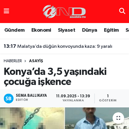
Asayiş
Hava Durumu
Gündem
Ekonomi
Siyaset
Dünya
Eğitim
S
Dünya
Trafik Durumu
13:17
Malatya’da düğün konvoyunda kaza: 9 yaralı
Eğitim
Süper Lig Puan Durumu ve Fikstür
HABERLER
ASAYIŞ
Eğlence
Tüm Manşetler
Konya’da 3,5 yaşındaki
çocuğa işkence
Ekonomi
Son Dakika Haberleri
Gündem
Haber Arşivi
SEMA BALLIKAYA
11.09.2025 - 13:39
1
EDITÖR
YAYINLANMA
GÖSTERIM
Sağlık
Siyaset