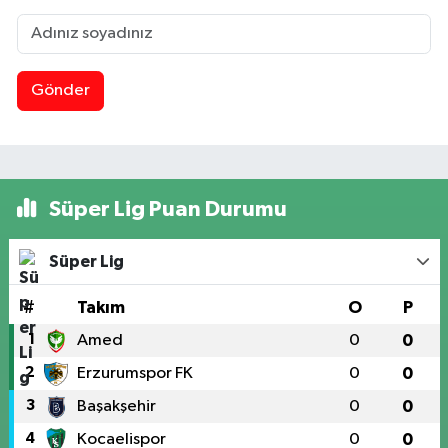
Gönder
Süper Lig Puan Durumu
Süper Lig
#
Takım
O
P
1
Amed
0
0
2
Erzurumspor FK
0
0
3
Başakşehir
0
0
4
Kocaelispor
0
0