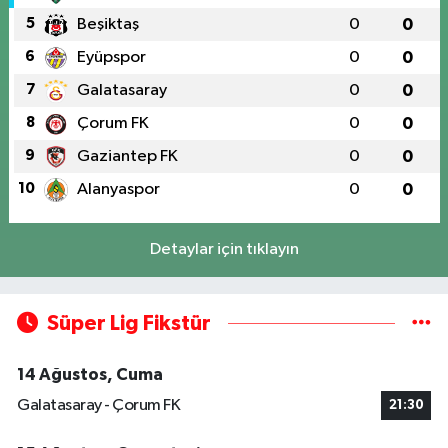
5
Beşiktaş
0
0
6
Eyüpspor
0
0
7
Galatasaray
0
0
8
Çorum FK
0
0
9
Gaziantep FK
0
0
10
Alanyaspor
0
0
Detaylar için tıklayın
Süper Lig Fikstür
14 Ağustos, Cuma
Galatasaray - Çorum FK
21:30