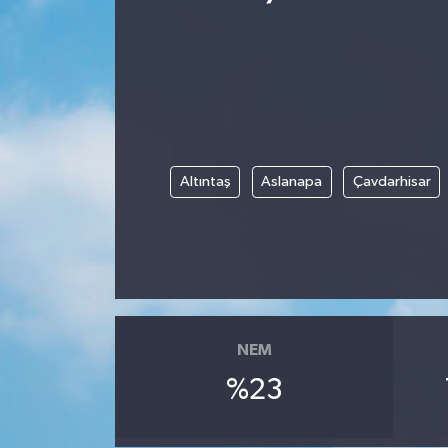
Spor
Teknoloji
Yaşam
Altıntaş
Aslanapa
Çavdarhisar
Yeme & İçme
NEM
%23