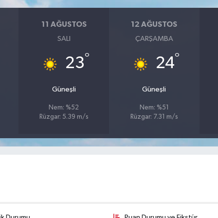
11 AĞUSTOS
12 AĞUSTOS
SALI
ÇARŞAMBA
°
°
23
24
Güneşli
Güneşli
Nem: %52
Nem: %51
Rüzgar: 5.39 m/s
Rüzgar: 7.31 m/s
fik Durumu
Puan Durumu ve Fikstür