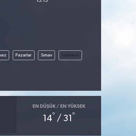
15:15
kez
Pazarlar
Simav
Şaphane
EN DÜŞÜK / EN YÜKSEK
°
°
14
/ 31