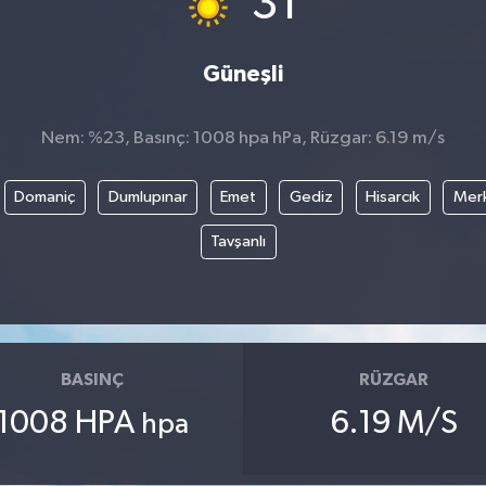
31
Güneşli
Nem: %23, Basınç: 1008 hpa hPa, Rüzgar: 6.19 m/s
Domaniç
Dumlupınar
Emet
Gediz
Hisarcık
Mer
Tavşanlı
BASINÇ
RÜZGAR
1008 HPA
6.19 M/S
hpa