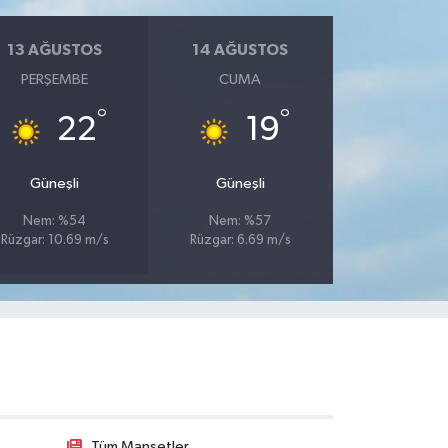
13 AĞUSTOS
14 AĞUSTOS
PERŞEMBE
CUMA
°
°
22
19
Güneşli
Güneşli
Nem: %54
Nem: %57
Rüzgar: 10.69 m/s
Rüzgar: 6.69 m/s
Tüm Manşetler