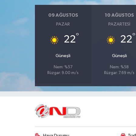
09 AĞUSTOS
10 AĞUSTOS
PAZAR
PAZARTESI
°
°
22
22
Güneşli
Güneşli
Nem: %57
Nem: %58
Rüzgar: 9.00 m/s
Rüzgar: 7.69 m/s
Hava Durumu
Tra