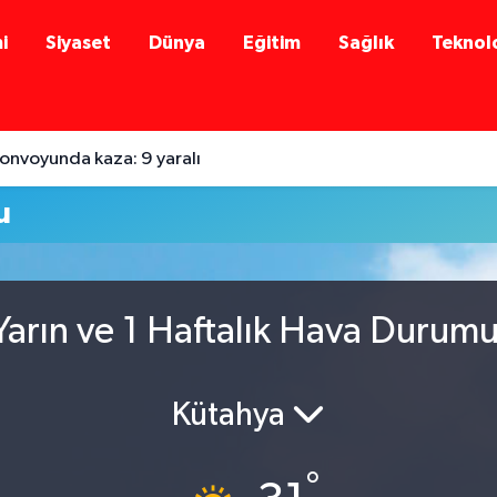
i
Siyaset
Dünya
Eğitim
Sağlık
Teknolo
onvoyunda kaza: 9 yaralı
u
arın ve 1 Haftalık Hava Durum
Kütahya
°