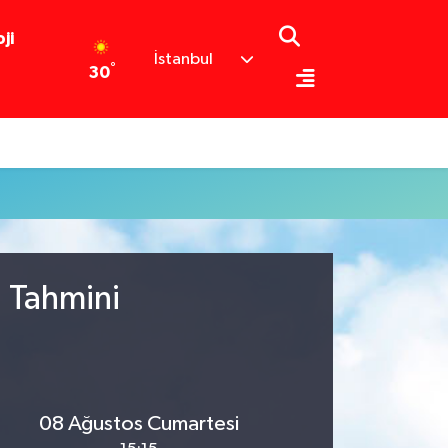
ji
İstanbul
°
30
u Tahmini
08 Ağustos Cumartesi