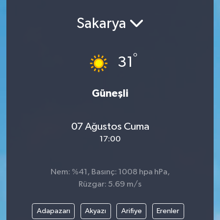
Spor
Sakarya
Teknoloji
°
31
Yaşam
Yeme & İçme
Güneşli
07 Ağustos Cuma
17:00
Nem: %41, Basınç: 1008 hpa hPa,
Rüzgar: 5.69 m/s
Adapazarı
Akyazı
Arifiye
Erenler