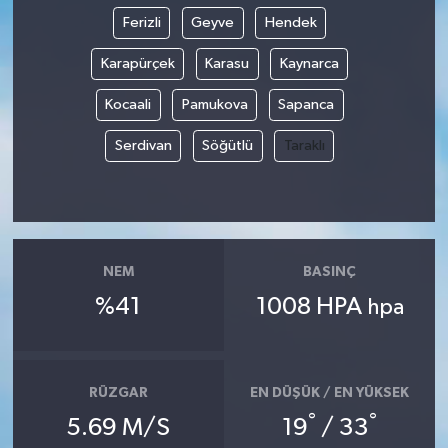
Ferizli
Geyve
Hendek
Karapürçek
Karasu
Kaynarca
Kocaali
Pamukova
Sapanca
Serdivan
Söğütlü
Taraklı
NEM
BASINÇ
%41
1008 HPA
hpa
RÜZGAR
EN DÜŞÜK / EN YÜKSEK
°
°
5.69 M/S
19
/ 33