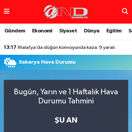
Asayiş
Hava Durumu
Gündem
Ekonomi
Siyaset
Dünya
Eğitim
S
Dünya
Trafik Durumu
13:17
Malatya’da düğün konvoyunda kaza: 9 yaralı
Eğitim
Süper Lig Puan Durumu ve Fikstür
Sakarya Hava Durumu
Eğlence
Tüm Manşetler
Ekonomi
Son Dakika Haberleri
Bugün, Yarın ve 1 Haftalık Hava
Gündem
Haber Arşivi
Durumu Tahmini
Sağlık
ŞU AN
Siyaset