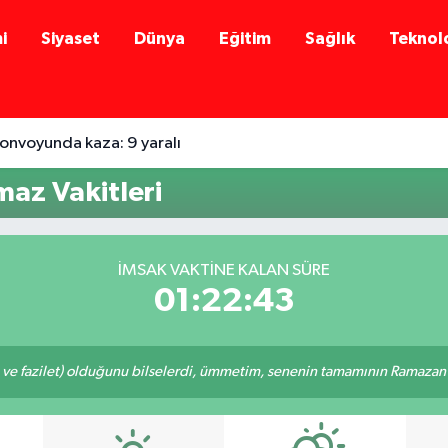
i
Siyaset
Dünya
Eğitim
Sağlık
Teknolo
onvoyunda kaza: 9 yaralı
az Vakitleri
İMSAK VAKTINE KALAN SÜRE
01:22:43
 ve fazilet) olduğunu bilselerdi, ümmetim, senenin tamamının Ramazan o