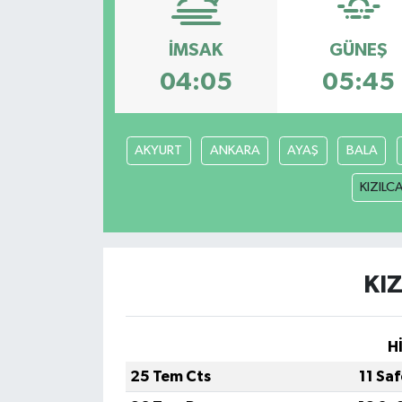
Spor
İMSAK
GÜNEŞ
Teknoloji
04:05
05:45
Yaşam
AKYURT
ANKARA
AYAŞ
BALA
Yeme & İçme
KIZIL
KI
H
25 Tem Cts
11 Sa