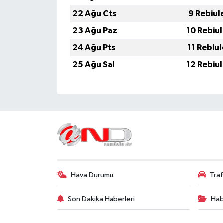
22 Ağu Cts
9 Rebiul
23 Ağu Paz
10 Rebiu
24 Ağu Pts
11 Rebiu
25 Ağu Sal
12 Rebiu
Hava Durumu
Tra
Son Dakika Haberleri
Hab