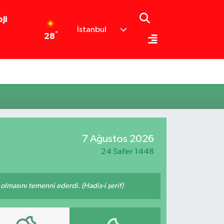
ji
İstanbul
°
28
7 Ağustos 2026
24 Safer 1448
lmasını temenni ederdi. (Hadis-i şerif)