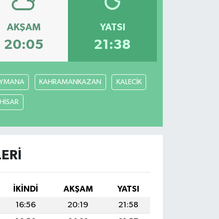
AKŞAM
YATSI
20:05
21:38
YMANA
KAHRAMANKAZAN
KALECİK
ÇHİSAR
ERI
İKINDI
AKŞAM
YATSI
16:56
20:19
21:58