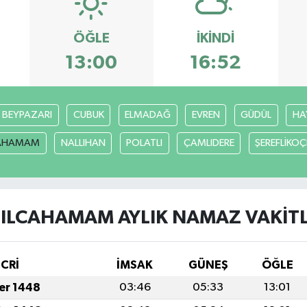
ÖĞLE
İKINDI
13:00
16:52
BEYPAZARI
CUBUK
ELMADAĞ
EVREN
GÜDÜL
HA
CAHAMAM
NALLIHAN
POLATLI
ÇAMLIDERE
ŞEREFLİKO
ZILCAHAMAM AYLIK NAMAZ VAKITL
İCRİ
İMSAK
GÜNEŞ
ÖĞLE
fer 1448
03:46
05:33
13:01