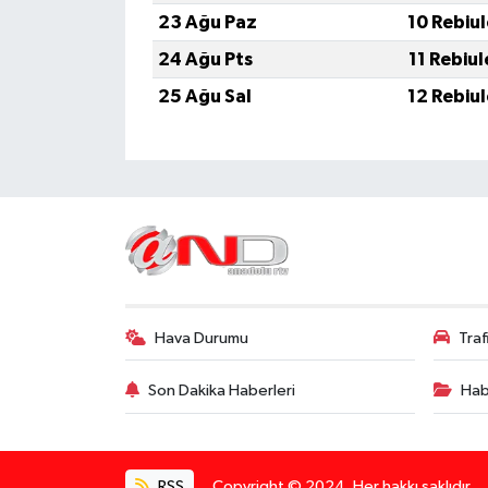
23 Ağu Paz
10 Rebiu
24 Ağu Pts
11 Rebiu
25 Ağu Sal
12 Rebiu
Hava Durumu
Tra
Son Dakika Haberleri
Hab
RSS
Copyright © 2024. Her hakkı saklıdır.