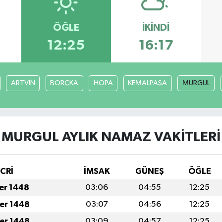
ÖĞLE
İKINDI
12:25
16:17
ARTVİN
BORÇKA
HOPA
KEMALPAŞA
MURGUL
MURGUL AYLIK NAMAZ VAKITLERI
İCRİ
İMSAK
GÜNEŞ
ÖĞLE
fer 1448
03:06
04:55
12:25
fer 1448
03:07
04:56
12:25
fer 1448
03:09
04:57
12:25