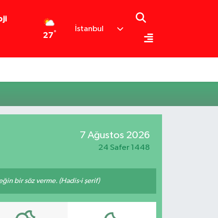
ji
İstanbul
°
27
7 Ağustos 2026
24 Safer 1448
n bir söz verme. (Hadis-i şerif)