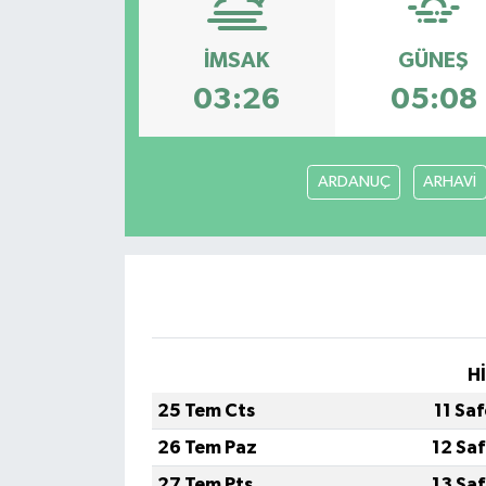
Spor
İMSAK
GÜNEŞ
Teknoloji
03:26
05:08
Yaşam
ARDANUÇ
ARHAVİ
Yeme & İçme
H
25 Tem Cts
11 Sa
26 Tem Paz
12 Sa
27 Tem Pts
13 Sa