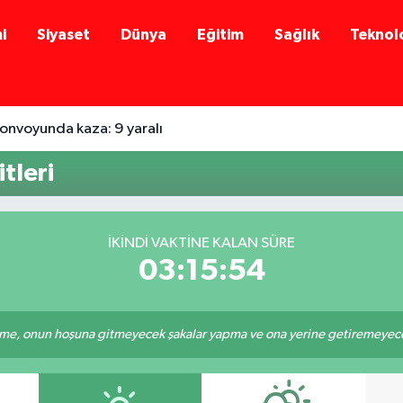
i
Siyaset
Dünya
Eğitim
Sağlık
Teknolo
onvoyunda kaza: 9 yaralı
tleri
İKINDI VAKTINE KALAN SÜRE
03:15:54
e, onun hoşuna gitmeyecek şakalar yapma ve ona yerine getiremeyeceği