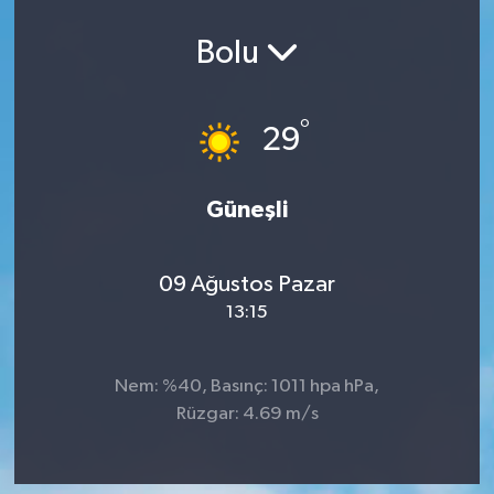
Spor
Bolu
Teknoloji
°
29
Yaşam
Yeme & İçme
Güneşli
09 Ağustos Pazar
13:15
Nem: %40, Basınç: 1011 hpa hPa,
Rüzgar: 4.69 m/s