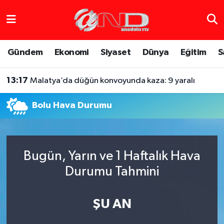
Asayiş
Hava Durumu
Gündem
Ekonomi
Siyaset
Dünya
Eğitim
S
Dünya
Trafik Durumu
13:17
Malatya’da düğün konvoyunda kaza: 9 yaralı
Eğitim
Süper Lig Puan Durumu ve Fikstür
Bolu Hava Durumu
Eğlence
Tüm Manşetler
Ekonomi
Son Dakika Haberleri
Bugün, Yarın ve 1 Haftalık Hava
Gündem
Haber Arşivi
Durumu Tahmini
Sağlık
ŞU AN
Siyaset