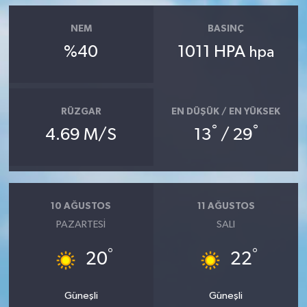
NEM
BASINÇ
%40
1011 HPA
hpa
RÜZGAR
EN DÜŞÜK / EN YÜKSEK
°
°
4.69 M/S
13
/ 29
10 AĞUSTOS
11 AĞUSTOS
PAZARTESI
SALI
°
°
20
22
Güneşli
Güneşli