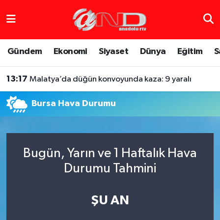
Asayiş
Hava Durumu
Gündem
Ekonomi
Siyaset
Dünya
Eğitim
S
Dünya
Trafik Durumu
13:17
Malatya’da düğün konvoyunda kaza: 9 yaralı
Eğitim
Süper Lig Puan Durumu ve Fikstür
Bursa Hava Durumu
Eğlence
Tüm Manşetler
Ekonomi
Son Dakika Haberleri
Bugün, Yarın ve 1 Haftalık Hava
Gündem
Haber Arşivi
Durumu Tahmini
Sağlık
ŞU AN
Siyaset