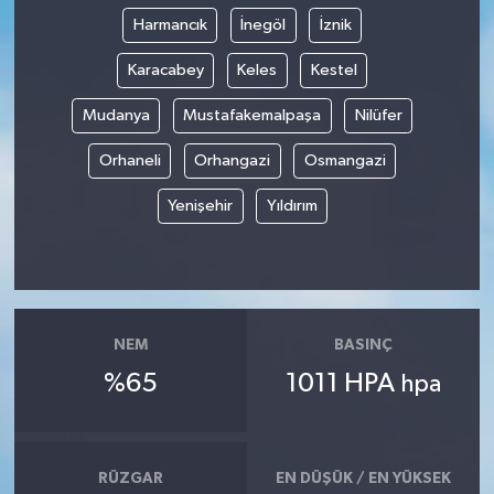
Harmancık
İnegöl
İznik
Karacabey
Keles
Kestel
Mudanya
Mustafakemalpaşa
Nilüfer
Orhaneli
Orhangazi
Osmangazi
Yenişehir
Yıldırım
NEM
BASINÇ
%65
1011 HPA
hpa
RÜZGAR
EN DÜŞÜK / EN YÜKSEK