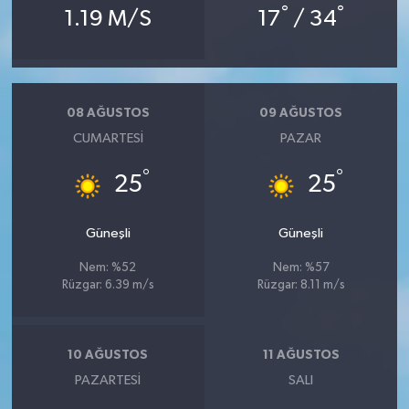
°
°
1.19 M/S
17
/ 34
08 AĞUSTOS
09 AĞUSTOS
CUMARTESI
PAZAR
°
°
25
25
Güneşli
Güneşli
Nem: %52
Nem: %57
Rüzgar: 6.39 m/s
Rüzgar: 8.11 m/s
10 AĞUSTOS
11 AĞUSTOS
PAZARTESI
SALI