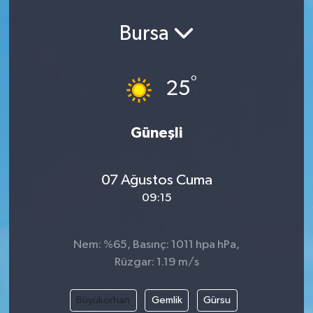
Spor
Bursa
Teknoloji
°
25
Yaşam
Yeme & İçme
Güneşli
07 Ağustos Cuma
09:15
Nem: %65, Basınç: 1011 hpa hPa,
Rüzgar: 1.19 m/s
Büyükorhan
Gemlik
Gürsu