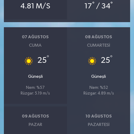
°
°
4.81 M/S
17
/ 34
07 AĞUSTOS
08 AĞUSTOS
CUMA
CUMARTESI
°
°
25
25
Güneşli
Güneşli
Nem: %57
Nem: %52
Rüzgar: 5.19 m/s
Rüzgar: 4.89 m/s
09 AĞUSTOS
10 AĞUSTOS
PAZAR
PAZARTESI