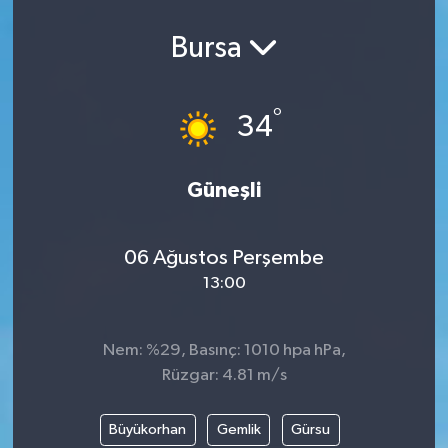
Spor
Bursa
Teknoloji
°
34
Yaşam
Yeme & İçme
Güneşli
06 Ağustos Perşembe
13:00
Nem: %29, Basınç: 1010 hpa hPa,
Rüzgar: 4.81 m/s
Büyükorhan
Gemlik
Gürsu