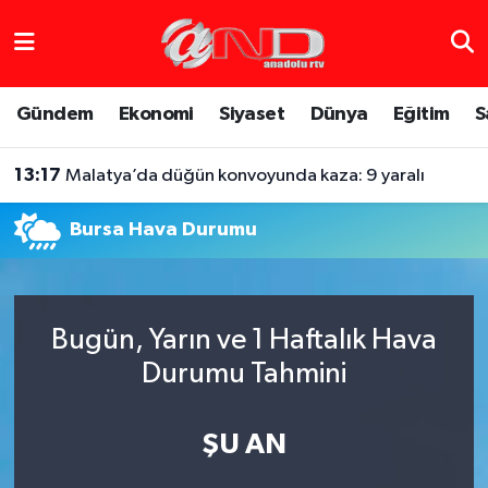
Asayiş
Hava Durumu
Gündem
Ekonomi
Siyaset
Dünya
Eğitim
S
Dünya
Trafik Durumu
13:17
Malatya’da düğün konvoyunda kaza: 9 yaralı
Eğitim
Süper Lig Puan Durumu ve Fikstür
Bursa Hava Durumu
Eğlence
Tüm Manşetler
Ekonomi
Son Dakika Haberleri
Bugün, Yarın ve 1 Haftalık Hava
Gündem
Haber Arşivi
Durumu Tahmini
Sağlık
ŞU AN
Siyaset