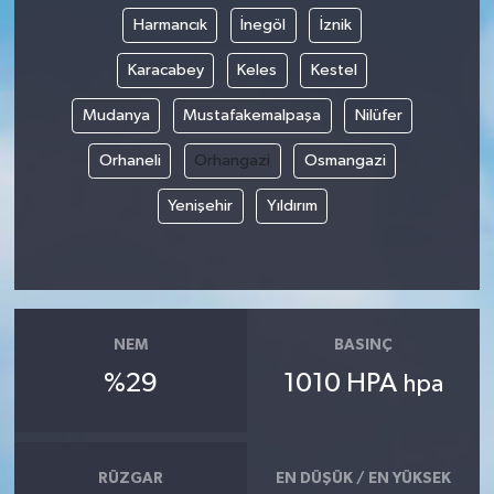
Harmancık
İnegöl
İznik
Karacabey
Keles
Kestel
Mudanya
Mustafakemalpaşa
Nilüfer
Orhaneli
Orhangazi
Osmangazi
Yenişehir
Yıldırım
NEM
BASINÇ
%29
1010 HPA
hpa
RÜZGAR
EN DÜŞÜK / EN YÜKSEK