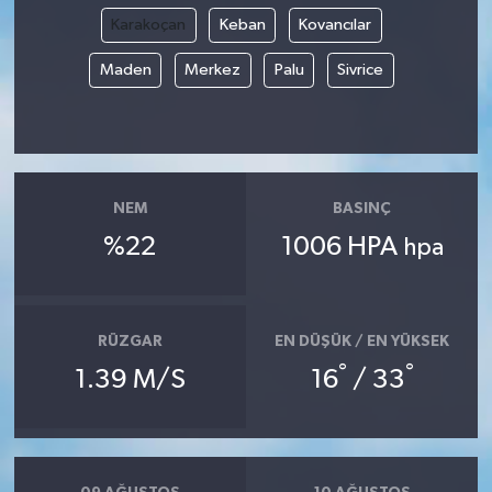
Karakoçan
Keban
Kovancılar
Maden
Merkez
Palu
Sivrice
NEM
BASINÇ
%22
1006 HPA
hpa
RÜZGAR
EN DÜŞÜK / EN YÜKSEK
°
°
1.39 M/S
16
/ 33