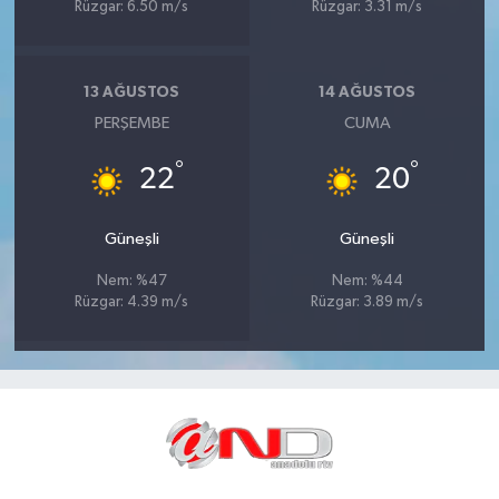
Rüzgar: 6.50 m/s
Rüzgar: 3.31 m/s
13 AĞUSTOS
14 AĞUSTOS
PERŞEMBE
CUMA
°
°
22
20
Güneşli
Güneşli
Nem: %47
Nem: %44
Rüzgar: 4.39 m/s
Rüzgar: 3.89 m/s