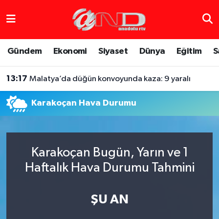
Asayiş
Hava Durumu
Gündem
Ekonomi
Siyaset
Dünya
Eğitim
S
Dünya
Trafik Durumu
13:17
Malatya’da düğün konvoyunda kaza: 9 yaralı
Eğitim
Süper Lig Puan Durumu ve Fikstür
Karakoçan Hava Durumu
Eğlence
Tüm Manşetler
Ekonomi
Son Dakika Haberleri
Karakoçan Bugün, Yarın ve 1
Gündem
Haber Arşivi
Haftalık Hava Durumu Tahmini
Sağlık
ŞU AN
Siyaset