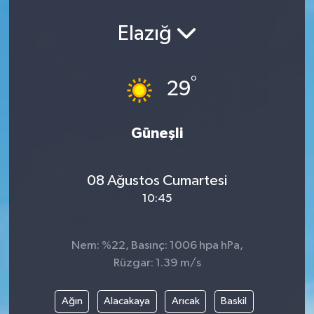
Spor
Elazığ
Teknoloji
°
29
Yaşam
Yeme & İçme
Güneşli
08 Ağustos Cumartesi
10:45
Nem: %22, Basınç: 1006 hpa hPa,
Rüzgar: 1.39 m/s
Ağın
Alacakaya
Arıcak
Baskil