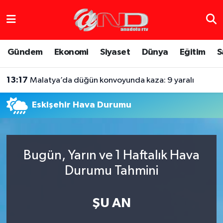
Asayiş
Hava Durumu
Gündem
Ekonomi
Siyaset
Dünya
Eğitim
S
Dünya
Trafik Durumu
13:17
Malatya’da düğün konvoyunda kaza: 9 yaralı
Eğitim
Süper Lig Puan Durumu ve Fikstür
Eskişehir Hava Durumu
Eğlence
Tüm Manşetler
Ekonomi
Son Dakika Haberleri
Bugün, Yarın ve 1 Haftalık Hava
Gündem
Haber Arşivi
Durumu Tahmini
Sağlık
ŞU AN
Siyaset