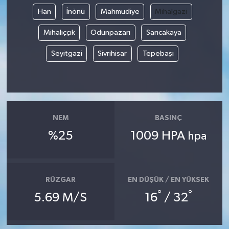
Han
İnönü
Mahmudiye
Mihalgazi
Mihalıççık
Odunpazarı
Sarıcakaya
Seyitgazi
Sivrihisar
Tepebaşı
NEM
BASINÇ
%25
1009 HPA
hpa
RÜZGAR
EN DÜŞÜK / EN YÜKSEK
°
°
5.69 M/S
16
/ 32