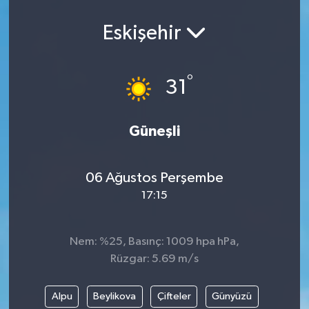
Spor
Eskişehir
Teknoloji
°
31
Yaşam
Yeme & İçme
Güneşli
06 Ağustos Perşembe
17:15
Nem: %25, Basınç: 1009 hpa hPa,
Rüzgar: 5.69 m/s
Alpu
Beylikova
Çifteler
Günyüzü