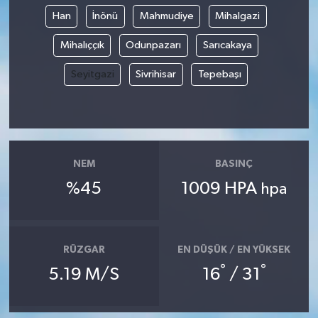
Han
İnönü
Mahmudiye
Mihalgazi
Mihalıççık
Odunpazarı
Sarıcakaya
Seyitgazi
Sivrihisar
Tepebaşı
NEM
BASINÇ
%45
1009 HPA
hpa
RÜZGAR
EN DÜŞÜK / EN YÜKSEK
°
°
5.19 M/S
16
/ 31