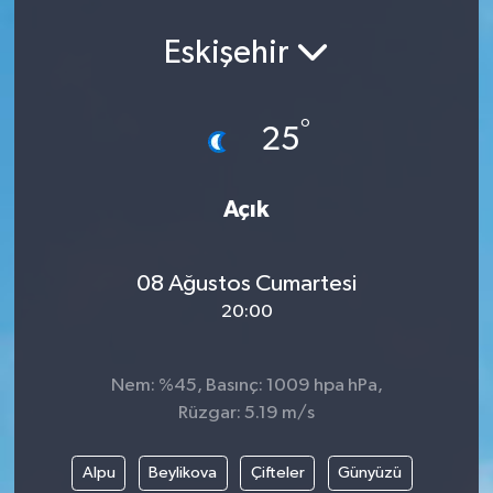
Spor
Eskişehir
Teknoloji
°
25
Yaşam
Yeme & İçme
Açık
08 Ağustos Cumartesi
20:00
Nem: %45, Basınç: 1009 hpa hPa,
Rüzgar: 5.19 m/s
Alpu
Beylikova
Çifteler
Günyüzü