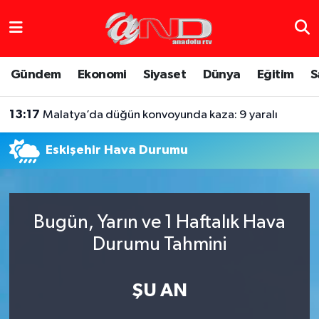
Asayiş
Hava Durumu
Gündem
Ekonomi
Siyaset
Dünya
Eğitim
S
Dünya
Trafik Durumu
13:17
Malatya’da düğün konvoyunda kaza: 9 yaralı
Eğitim
Süper Lig Puan Durumu ve Fikstür
Eskişehir Hava Durumu
Eğlence
Tüm Manşetler
Ekonomi
Son Dakika Haberleri
Bugün, Yarın ve 1 Haftalık Hava
Gündem
Haber Arşivi
Durumu Tahmini
Sağlık
ŞU AN
Siyaset