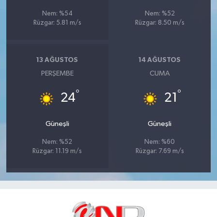
Nem: %54
Nem: %52
Rüzgar: 5.81 m/s
Rüzgar: 8.50 m/s
13 AĞUSTOS
14 AĞUSTOS
PERŞEMBE
CUMA
°
°
24
21
Güneşli
Güneşli
Nem: %52
Nem: %60
Rüzgar: 11.19 m/s
Rüzgar: 7.69 m/s