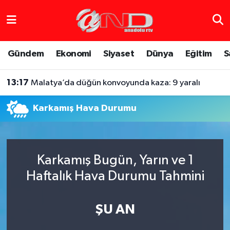
Asayiş
Hava Durumu
Gündem
Ekonomi
Siyaset
Dünya
Eğitim
S
Dünya
Trafik Durumu
13:17
Malatya’da düğün konvoyunda kaza: 9 yaralı
Eğitim
Süper Lig Puan Durumu ve Fikstür
Karkamış Hava Durumu
Eğlence
Tüm Manşetler
Ekonomi
Son Dakika Haberleri
Karkamış Bugün, Yarın ve 1
Gündem
Haber Arşivi
Haftalık Hava Durumu Tahmini
Sağlık
ŞU AN
Siyaset