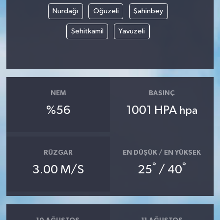
Nurdağı
Oğuzeli
Şahinbey
Şehitkamil
Yavuzeli
NEM
BASINÇ
%56
1001 HPA
hpa
RÜZGAR
EN DÜŞÜK / EN YÜKSEK
°
°
3.00 M/S
25
/ 40