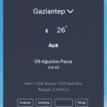
Spor
Gaziantep
Teknoloji
°
26
Yaşam
Yeme & İçme
Açık
09 Ağustos Pazar
04:45
Nem: %56, Basınç: 1001 hpa hPa,
Rüzgar: 3.00 m/s
Araban
İslahiye
Karkamış
Nizip