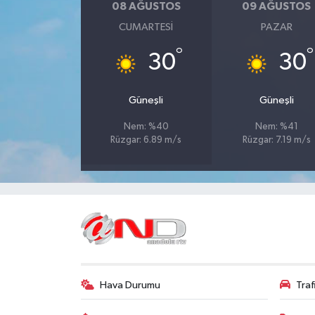
08 AĞUSTOS
09 AĞUSTOS
CUMARTESI
PAZAR
°
°
30
30
Güneşli
Güneşli
Nem: %40
Nem: %41
Rüzgar: 6.89 m/s
Rüzgar: 7.19 m/s
Hava Durumu
Tra