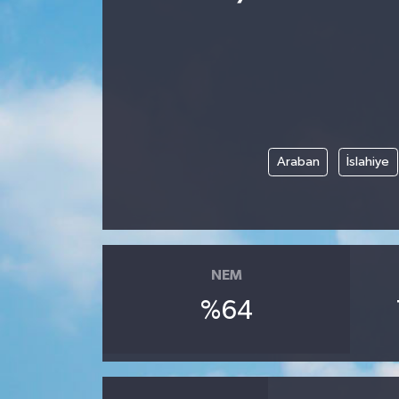
Spor
Teknoloji
Yaşam
Araban
İslahiye
Yeme & İçme
NEM
%64