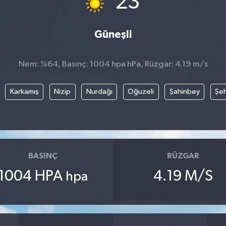
23
Güneşli
Nem: %64, Basınç: 1004 hpa hPa, Rüzgar: 4.19 m/s
Karkamış
Nizip
Nurdağı
Oğuzeli
Şahinbey
Şeh
BASINÇ
RÜZGAR
1004 HPA
4.19 M/S
hpa