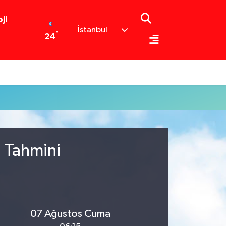
ji
İstanbul
°
24
u Tahmini
07 Ağustos Cuma