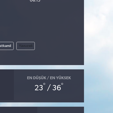
06:15
itkamil
Yavuzeli
EN DÜŞÜK / EN YÜKSEK
°
°
23
/ 36