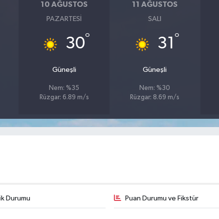
10 AĞUSTOS
11 AĞUSTOS
PAZARTESI
SALI
°
°
30
31
Güneşli
Güneşli
Nem: %35
Nem: %30
Rüzgar: 6.89 m/s
Rüzgar: 8.69 m/s
fik Durumu
Puan Durumu ve Fikstür