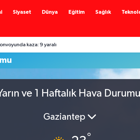
i
Siyaset
Dünya
Eğitim
Sağlık
Teknolo
onvoyunda kaza: 9 yaralı
umu
arın ve 1 Haftalık Hava Durum
Gaziantep
°