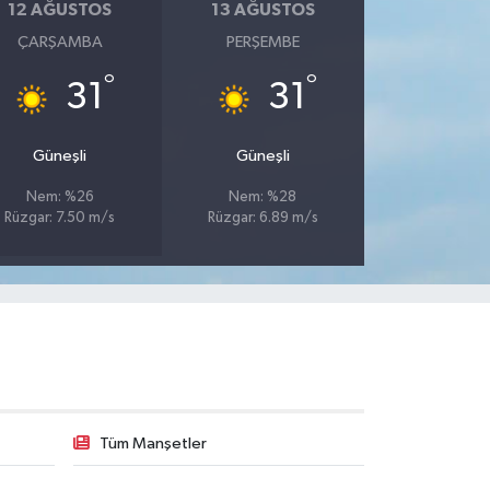
12 AĞUSTOS
13 AĞUSTOS
ÇARŞAMBA
PERŞEMBE
°
°
31
31
Güneşli
Güneşli
Nem: %26
Nem: %28
Rüzgar: 7.50 m/s
Rüzgar: 6.89 m/s
Tüm Manşetler