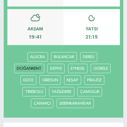
AKŞAM
YATSI
19:41
21:15
ALUCRA
BULANCAK
DERELİ
DOĞANKENT
ESPİYE
EYNESİL
GÖRELE
GÜCE
GİRESUN
KEŞAP
PİRAZİZ
TİREBOLU
YAĞLIDERE
ÇAMOLUK
ÇANAKÇI
ŞEBİNKARAHİSAR