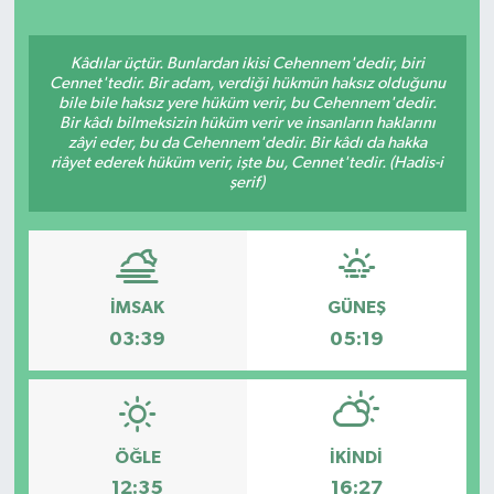
Spor
Kâdılar üçtür. Bunlardan ikisi Cehennem'dedir, biri
Cennet'tedir. Bir adam, verdiği hükmün haksız olduğunu
Teknoloji
bile bile haksız yere hüküm verir, bu Cehennem'dedir.
Bir kâdı bilmeksizin hüküm verir ve insanların haklarını
zâyi eder, bu da Cehennem'dedir. Bir kâdı da hakka
Yaşam
riâyet ederek hüküm verir, işte bu, Cennet'tedir. (Hadis-i
şerif)
Yeme & İçme
İMSAK
GÜNEŞ
03:39
05:19
ÖĞLE
İKINDI
12:35
16:27