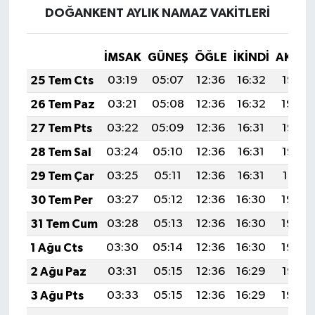
DOĞANKENT AYLIK NAMAZ VAKITLERI
İMSAK
GÜNEŞ
ÖĞLE
İKINDI
AKŞA
25 Tem Cts
03:19
05:07
12:36
16:32
19:55
26 Tem Paz
03:21
05:08
12:36
16:32
19:54
27 Tem Pts
03:22
05:09
12:36
16:31
19:53
28 Tem Sal
03:24
05:10
12:36
16:31
19:52
29 Tem Çar
03:25
05:11
12:36
16:31
19:51
30 Tem Per
03:27
05:12
12:36
16:30
19:50
31 Tem Cum
03:28
05:13
12:36
16:30
19:49
1 Ağu Cts
03:30
05:14
12:36
16:30
19:48
2 Ağu Paz
03:31
05:15
12:36
16:29
19:47
3 Ağu Pts
03:33
05:15
12:36
16:29
19:46