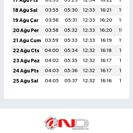
17 Ağu Pts
03:53
05:29
12:34
16:22
19:28
18 Ağu Sal
03:55
05:30
12:33
16:21
19:27
19 Ağu Çar
03:56
05:31
12:33
16:20
19:25
20 Ağu Per
03:58
05:32
12:33
16:20
19:24
21 Ağu Cum
03:59
05:33
12:33
16:19
19:22
22 Ağu Cts
04:00
05:34
12:32
16:18
19:21
23 Ağu Paz
04:02
05:35
12:32
16:17
19:19
24 Ağu Pts
04:03
05:36
12:32
16:17
19:18
25 Ağu Sal
04:05
05:37
12:32
16:16
19:16