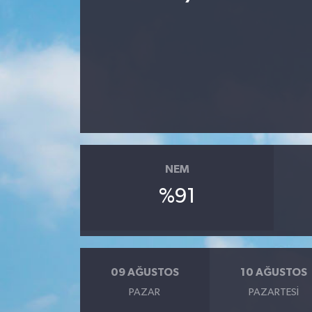
Spor
Teknoloji
Yaşam
Yeme & İçme
NEM
%91
09 AĞUSTOS
10 AĞUSTOS
PAZAR
PAZARTESI