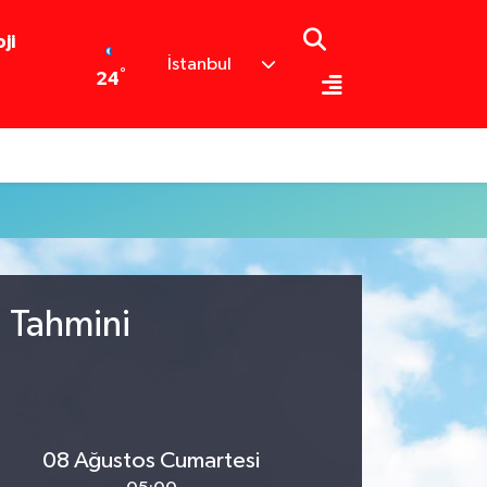
ji
İstanbul
°
24
u Tahmini
08 Ağustos Cumartesi