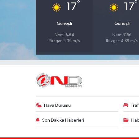
°
°
17
17
Güneşli
Güneşli
Nem: %64
Nem: %66
Rüzgar: 5.39 m/s
Rüzgar: 4.39 m/s
Hava Durumu
Tra
Son Dakika Haberleri
Hab