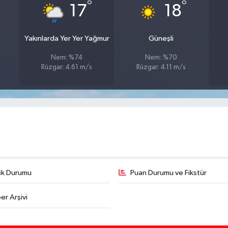
°
°
17
18
Yakınlarda Yer Yer Yağmur
Güneşli
Nem: %74
Nem: %70
Rüzgar: 4.61 m/s
Rüzgar: 4.11 m/s
fik Durumu
Puan Durumu ve Fikstür
er Arşivi