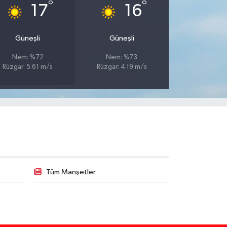
°
°
17
16
Güneşli
Güneşli
Nem: %72
Nem: %73
Rüzgar: 5.61 m/s
Rüzgar: 4.19 m/s
Tüm Manşetler