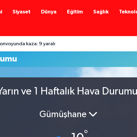
i
Siyaset
Dünya
Eğitim
Sağlık
Teknolo
onvoyunda kaza: 9 yaralı
rumu
arın ve 1 Haftalık Hava Durum
Gümüşhane
°