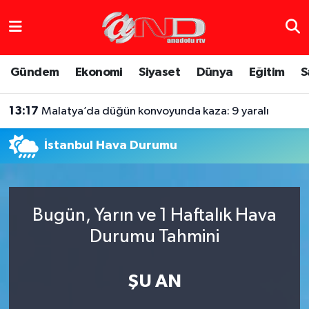
Asayiş
Hava Durumu
Gündem
Ekonomi
Siyaset
Dünya
Eğitim
S
Dünya
Trafik Durumu
13:17
Malatya’da düğün konvoyunda kaza: 9 yaralı
Eğitim
Süper Lig Puan Durumu ve Fikstür
İstanbul Hava Durumu
Eğlence
Tüm Manşetler
Ekonomi
Son Dakika Haberleri
Bugün, Yarın ve 1 Haftalık Hava
Gündem
Haber Arşivi
Durumu Tahmini
Sağlık
ŞU AN
Siyaset