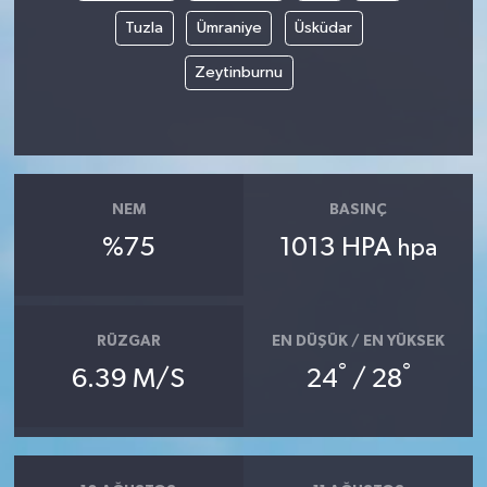
Tuzla
Ümraniye
Üsküdar
Zeytinburnu
NEM
BASINÇ
%75
1013 HPA
hpa
RÜZGAR
EN DÜŞÜK / EN YÜKSEK
°
°
6.39 M/S
24
/ 28