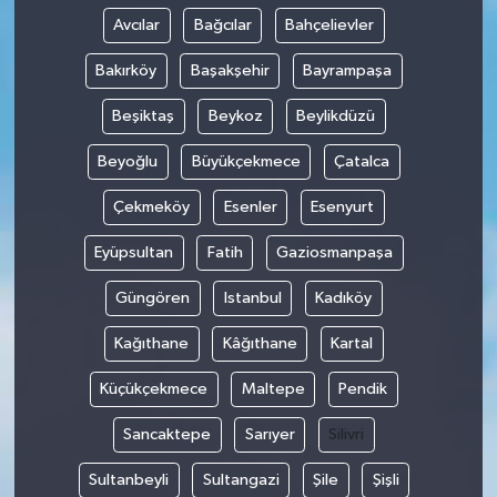
Avcılar
Bağcılar
Bahçelievler
Bakırköy
Başakşehir
Bayrampaşa
Beşiktaş
Beykoz
Beylikdüzü
Beyoğlu
Büyükçekmece
Çatalca
Çekmeköy
Esenler
Esenyurt
Eyüpsultan
Fatih
Gaziosmanpaşa
Güngören
Istanbul
Kadıköy
Kağıthane
Kâğıthane
Kartal
Küçükçekmece
Maltepe
Pendik
Sancaktepe
Sarıyer
Silivri
Sultanbeyli
Sultangazi
Şile
Şişli