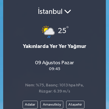
Spor
İstanbul
Teknoloji
°
25
Yaşam
Yeme & İçme
Yakınlarda Yer Yer Yağmur
09 Ağustos Pazar
09:45
Nem: %75, Basınç: 1013 hpa hPa,
Rüzgar: 6.39 m/s
Adalar
Arnavutköy
Ataşehir