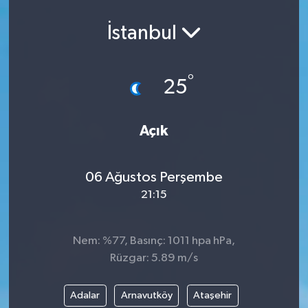
Spor
İstanbul
Teknoloji
°
25
Yaşam
Yeme & İçme
Açık
06 Ağustos Perşembe
21:15
Nem: %77, Basınç: 1011 hpa hPa,
Rüzgar: 5.89 m/s
Adalar
Arnavutköy
Ataşehir