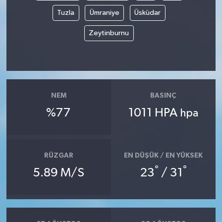
Tuzla
Ümraniye
Üsküdar
Zeytinburnu
NEM
BASINÇ
%77
1011 HPA
hpa
RÜZGAR
EN DÜŞÜK / EN YÜKSEK
°
°
5.89 M/S
23
/ 31