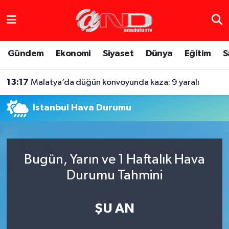
Asayiş
Hava Durumu
Gündem
Ekonomi
Siyaset
Dünya
Eğitim
S
Dünya
Trafik Durumu
13:17
Malatya’da düğün konvoyunda kaza: 9 yaralı
Eğitim
Süper Lig Puan Durumu ve Fikstür
İstanbul Hava Durumu
Eğlence
Tüm Manşetler
Ekonomi
Son Dakika Haberleri
Bugün, Yarın ve 1 Haftalık Hava
Gündem
Haber Arşivi
Durumu Tahmini
Sağlık
ŞU AN
Siyaset