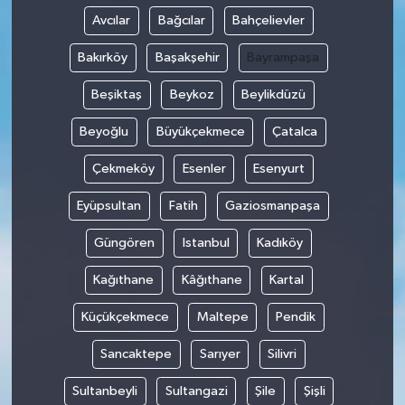
Avcılar
Bağcılar
Bahçelievler
Bakırköy
Başakşehir
Bayrampaşa
Beşiktaş
Beykoz
Beylikdüzü
Beyoğlu
Büyükçekmece
Çatalca
Çekmeköy
Esenler
Esenyurt
Eyüpsultan
Fatih
Gaziosmanpaşa
Güngören
Istanbul
Kadıköy
Kağıthane
Kâğıthane
Kartal
Küçükçekmece
Maltepe
Pendik
Sancaktepe
Sarıyer
Silivri
Sultanbeyli
Sultangazi
Şile
Şişli