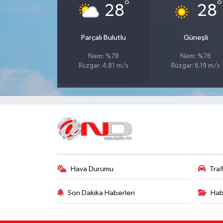
°
°
28
28
Parçalı Bulutlu
Güneşli
Nem: %78
Nem: %76
Rüzgar: 4.81 m/s
Rüzgar: 6.19 m/s
Hava Durumu
Tra
Son Dakika Haberleri
Hab