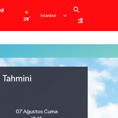
ji
İstanbul
°
28
u Tahmini
07 Ağustos Cuma