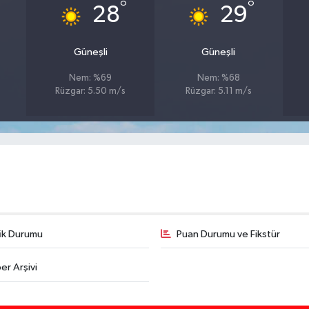
°
°
28
29
Güneşli
Güneşli
Nem: %69
Nem: %68
Rüzgar: 5.50 m/s
Rüzgar: 5.11 m/s
fik Durumu
Puan Durumu ve Fikstür
er Arşivi