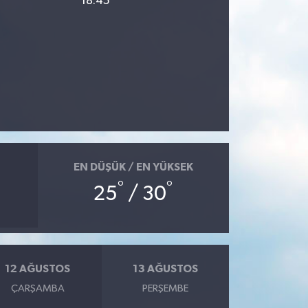
18:45
EN DÜŞÜK / EN YÜKSEK
°
°
25
/ 30
12 AĞUSTOS
13 AĞUSTOS
ÇARŞAMBA
PERŞEMBE