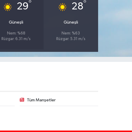
°
°
29
28
Güneşli
Güneşli
Nem: %68
Nem: %63
Rüzgar: 6.31 m/s
Rüzgar: 5.31 m/s
Tüm Manşetler