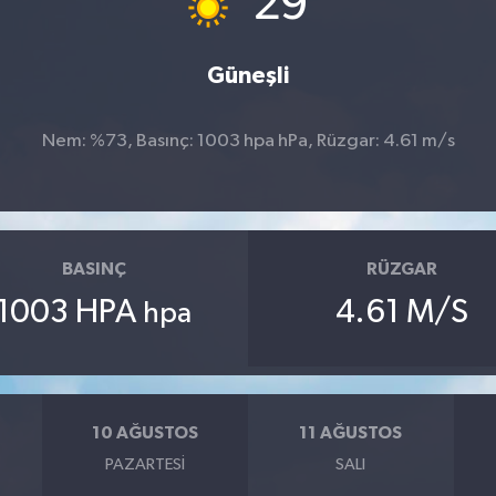
29
Güneşli
Nem: %73, Basınç: 1003 hpa hPa, Rüzgar: 4.61 m/s
BASINÇ
RÜZGAR
1003 HPA
4.61 M/S
hpa
10 AĞUSTOS
11 AĞUSTOS
PAZARTESI
SALI