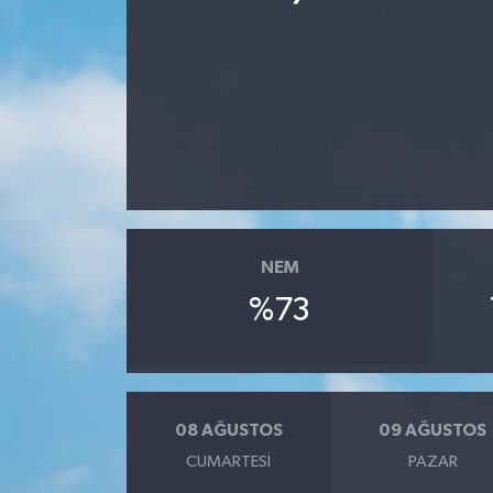
Spor
Teknoloji
Yaşam
Yeme & İçme
NEM
%73
08 AĞUSTOS
09 AĞUSTOS
CUMARTESI
PAZAR