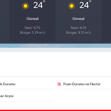
°
°
24
24
Güneşli
Güneşli
Nem: %75
Nem: %76
Rüzgar: 5.39 m/s
Rüzgar: 4.31 m/s
fik Durumu
Puan Durumu ve Fikstür
er Arşivi