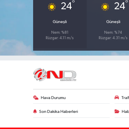
°
°
24
24
Güneşli
Güneşli
Nem: %81
Nem: %74
Rüzgar: 4.11 m/s
Rüzgar: 4.31 m/s
Hava Durumu
Tra
Son Dakika Haberleri
Hab