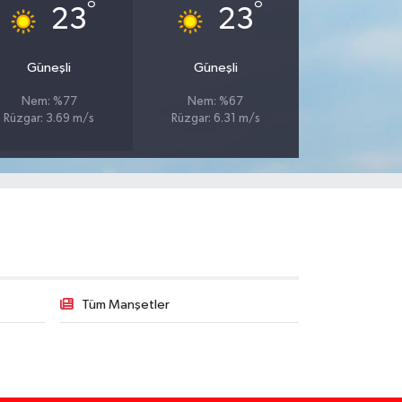
°
°
23
23
Güneşli
Güneşli
Nem: %77
Nem: %67
Rüzgar: 3.69 m/s
Rüzgar: 6.31 m/s
Tüm Manşetler