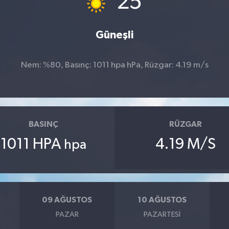
25
Güneşli
Nem: %80, Basınç: 1011 hpa hPa, Rüzgar: 4.19 m/s
BASINÇ
RÜZGAR
1011 HPA
4.19 M/S
hpa
09 AĞUSTOS
10 AĞUSTOS
PAZAR
PAZARTESI