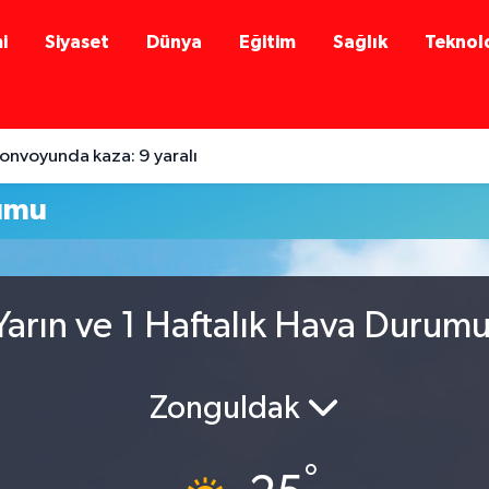
i
Siyaset
Dünya
Eğitim
Sağlık
Teknolo
onvoyunda kaza: 9 yaralı
umu
arın ve 1 Haftalık Hava Durum
Zonguldak
°