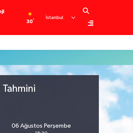
ji
İstanbul
°
30
u Tahmini
06 Ağustos Perşembe