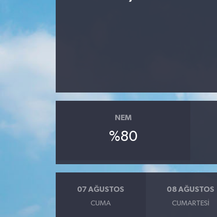
Spor
Teknoloji
Yaşam
Yeme & İçme
NEM
%80
07 AĞUSTOS
08 AĞUSTOS
CUMA
CUMARTESI