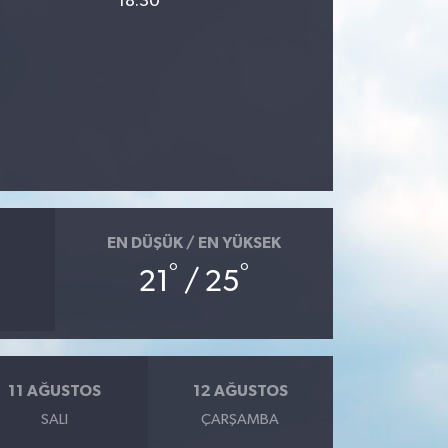
18:30
EN DÜŞÜK / EN YÜKSEK
°
°
21
/ 25
11 AĞUSTOS
12 AĞUSTOS
SALI
ÇARŞAMBA