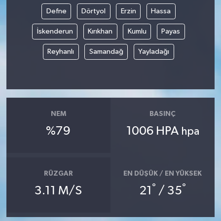
Defne
Dörtyol
Erzin
Hassa
İskenderun
Kırıkhan
Kumlu
Payas
Reyhanlı
Samandağ
Yayladağı
NEM
BASINÇ
%79
1006 HPA
hpa
RÜZGAR
EN DÜŞÜK / EN YÜKSEK
°
°
3.11 M/S
21
/ 35