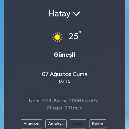
Spor
Hatay
Teknoloji
°
25
Yaşam
Yeme & İçme
Güneşli
07 Ağustos Cuma
07:15
Nem: %79, Basınç: 1006 hpa hPa,
Rüzgar: 3.11 m/s
Altınözü
Antakya
Arsuz
Belen