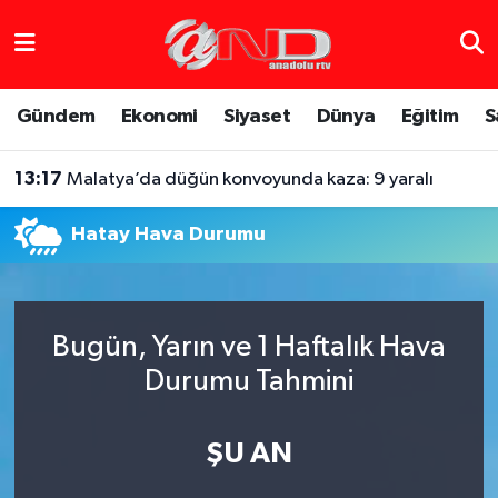
Asayiş
Hava Durumu
Gündem
Ekonomi
Siyaset
Dünya
Eğitim
S
Dünya
Trafik Durumu
13:17
Malatya’da düğün konvoyunda kaza: 9 yaralı
Eğitim
Süper Lig Puan Durumu ve Fikstür
Hatay Hava Durumu
Eğlence
Tüm Manşetler
Ekonomi
Son Dakika Haberleri
Bugün, Yarın ve 1 Haftalık Hava
Gündem
Haber Arşivi
Durumu Tahmini
Sağlık
ŞU AN
Siyaset