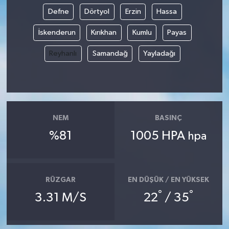
Defne
Dörtyol
Erzin
Hassa
İskenderun
Kırıkhan
Kumlu
Payas
Reyhanlı
Samandağ
Yayladağı
NEM
BASINÇ
%81
1005 HPA
hpa
RÜZGAR
EN DÜŞÜK / EN YÜKSEK
°
°
3.31 M/S
22
/ 35