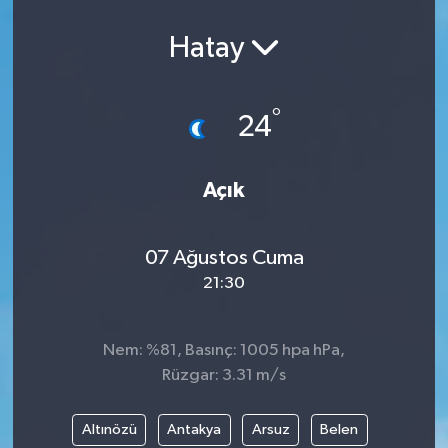
Spor
Hatay
Teknoloji
°
24
Yaşam
Yeme & İçme
Açık
07 Ağustos Cuma
21:30
Nem: %81, Basınç: 1005 hpa hPa,
Rüzgar: 3.31 m/s
Altınözü
Antakya
Arsuz
Belen