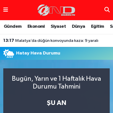
Asayiş
Hava Durumu
Gündem
Ekonomi
Siyaset
Dünya
Eğitim
S
Dünya
Trafik Durumu
13:17
Malatya’da düğün konvoyunda kaza: 9 yaralı
Eğitim
Süper Lig Puan Durumu ve Fikstür
Hatay Hava Durumu
Eğlence
Tüm Manşetler
Ekonomi
Son Dakika Haberleri
Bugün, Yarın ve 1 Haftalık Hava
Gündem
Haber Arşivi
Durumu Tahmini
Sağlık
ŞU AN
Siyaset