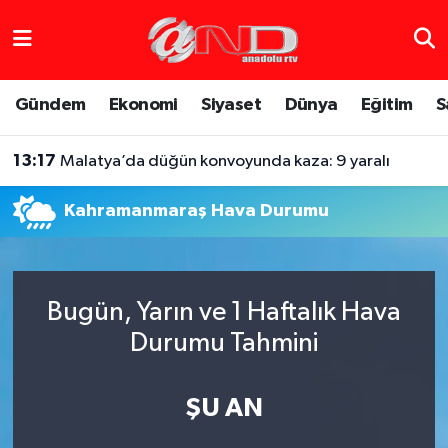
Asayiş
Hava Durumu
Gündem
Ekonomi
Siyaset
Dünya
Eğitim
S
Dünya
Trafik Durumu
13:17
Malatya’da düğün konvoyunda kaza: 9 yaralı
Eğitim
Süper Lig Puan Durumu ve Fikstür
Kahramanmaraş Hava Durumu
Eğlence
Tüm Manşetler
Ekonomi
Son Dakika Haberleri
Bugün, Yarın ve 1 Haftalık Hava
Gündem
Haber Arşivi
Durumu Tahmini
Sağlık
ŞU AN
Siyaset