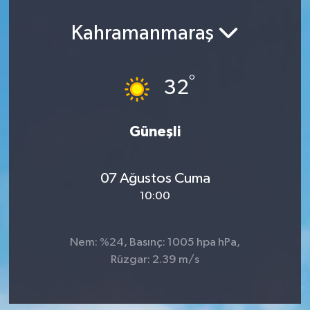
Spor
Kahramanmaraş
Teknoloji
°
32
Yaşam
Yeme & İçme
Güneşli
07 Ağustos Cuma
10:00
Nem: %24, Basınç: 1005 hpa hPa,
Rüzgar: 2.39 m/s