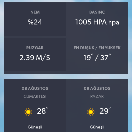
NEM
BASINÇ
%24
1005 HPA
hpa
RÜZGAR
EN DÜŞÜK / EN YÜKSEK
°
°
2.39 M/S
19
/ 37
08 AĞUSTOS
09 AĞUSTOS
CUMARTESI
PAZAR
°
°
28
29
Güneşli
Güneşli