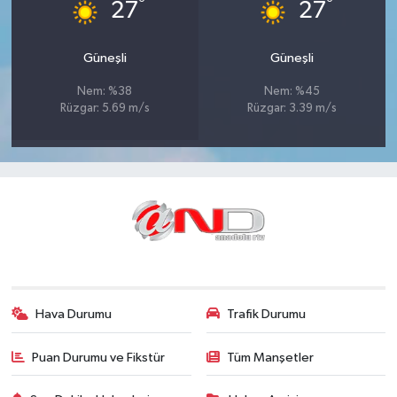
°
°
27
27
Güneşli
Güneşli
Nem: %38
Nem: %45
Rüzgar: 5.69 m/s
Rüzgar: 3.39 m/s
Hava Durumu
Trafik Durumu
Puan Durumu ve Fikstür
Tüm Manşetler