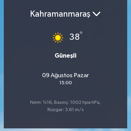
Spor
Kahramanmaraş
Teknoloji
°
38
Yaşam
Yeme & İçme
Güneşli
09 Ağustos Pazar
15:00
Nem: %16, Basınç: 1002 hpa hPa,
Rüzgar: 3.61 m/s