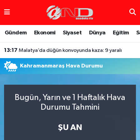
Asayiş
Hava Durumu
Gündem
Ekonomi
Siyaset
Dünya
Eğitim
S
Dünya
Trafik Durumu
13:17
Malatya’da düğün konvoyunda kaza: 9 yaralı
Eğitim
Süper Lig Puan Durumu ve Fikstür
Kahramanmaraş Hava Durumu
Eğlence
Tüm Manşetler
Ekonomi
Son Dakika Haberleri
Bugün, Yarın ve 1 Haftalık Hava
Gündem
Haber Arşivi
Durumu Tahmini
Sağlık
ŞU AN
Siyaset