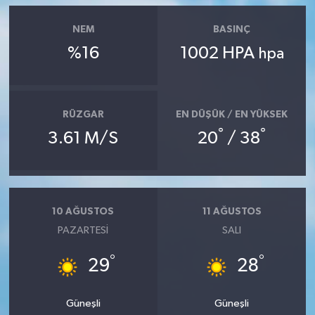
NEM
BASINÇ
%16
1002 HPA
hpa
RÜZGAR
EN DÜŞÜK / EN YÜKSEK
°
°
3.61 M/S
20
/ 38
10 AĞUSTOS
11 AĞUSTOS
PAZARTESI
SALI
°
°
29
28
Güneşli
Güneşli