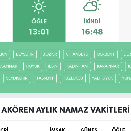
ÖĞLE
İKINDI
13:01
16:48
EKİN
BEYŞEHİR
BOZKIR
CİHANBEYLİ
DERBENT
DE
LKAPINAR
HÜYÜK
ILGIN
KADINHANI
KARAPINAR
K
SEYDİŞEHİR
TAŞKENT
TUZLUKÇU
YALIHÜYÜK
YUN
AKÖREN AYLIK NAMAZ VAKITLERI
İCRİ
İMSAK
GÜNEŞ
ÖĞLE