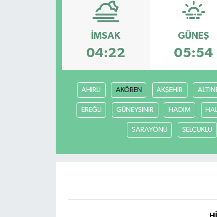
Spor
İMSAK
GÜNEŞ
Teknoloji
04:22
05:54
Yaşam
AHIRLI
AKÖREN
AKŞEHİR
ALTIN
Yeme & İçme
EREĞLİ
GÜNEYSINIR
HADİM
HA
SARAYÖNÜ
SELÇUKLU
H