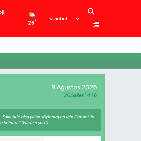
ji
İstanbul
°
25
9 Ağustos 2026
26 Safer 1448
m. Şaka bile olsa yalan söylemeyen için Cennet'in
 kefilim." (Hadis-i şerif)