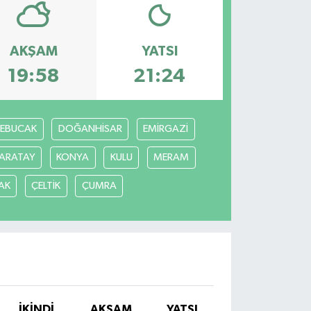
AKŞAM
YATSI
19:58
21:24
REBUCAK
DOĞANHİSAR
EMİRGAZİ
ARATAY
KONYA
KULU
MERAM
AK
ÇELTİK
ÇUMRA
İKINDI
AKŞAM
YATSI