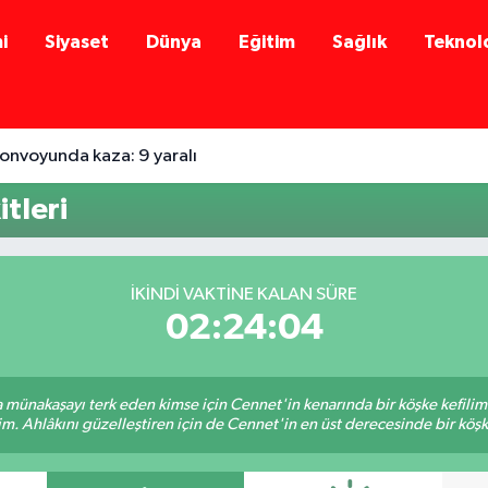
i
Siyaset
Dünya
Eğitim
Sağlık
Teknolo
onvoyunda kaza: 9 yaralı
tleri
İKINDI VAKTINE KALAN SÜRE
02:24:04
sa münakaşayı terk eden kimse için Cennet'in kenarında bir köşke kefili
im. Ahlâkını güzelleştiren için de Cennet'in en üst derecesinde bir köşke