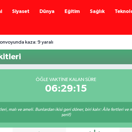
i
Siyaset
Dünya
Eğitim
Sağlık
Teknolo
onvoyunda kaza: 9 yaralı
itleri
ÖĞLE VAKTINE KALAN SÜRE
06:29:15
ri, malı ve ameli. Bunlardan ikisi geri döner, biri kalır: Âile fertleri ve 
şerif)