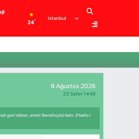
ji
İstanbul
°
24
8 Ağustos 2026
25 Safer 1448
malı geri döner, ameli (kendisiyle) kalır. (Hadis-i