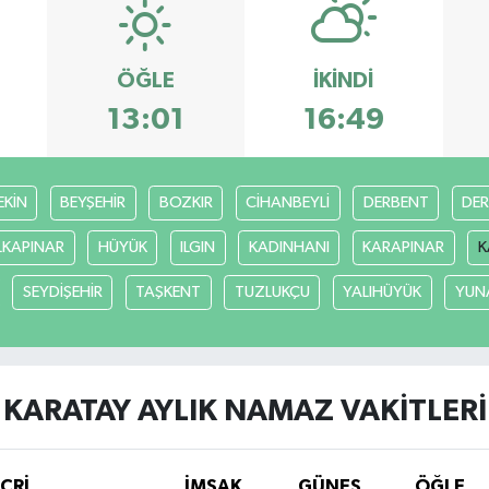
ÖĞLE
İKINDI
13:01
16:49
EKİN
BEYŞEHİR
BOZKIR
CİHANBEYLİ
DERBENT
DE
LKAPINAR
HÜYÜK
ILGIN
KADINHANI
KARAPINAR
K
SEYDİŞEHİR
TAŞKENT
TUZLUKÇU
YALIHÜYÜK
YUN
KARATAY AYLIK NAMAZ VAKITLERI
İCRİ
İMSAK
GÜNEŞ
ÖĞLE