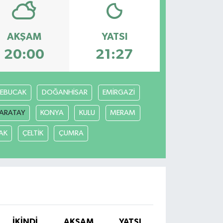
AKŞAM
YATSI
20:00
21:27
REBUCAK
DOĞANHİSAR
EMİRGAZİ
ARATAY
KONYA
KULU
MERAM
AK
ÇELTİK
ÇUMRA
İKINDI
AKŞAM
YATSI