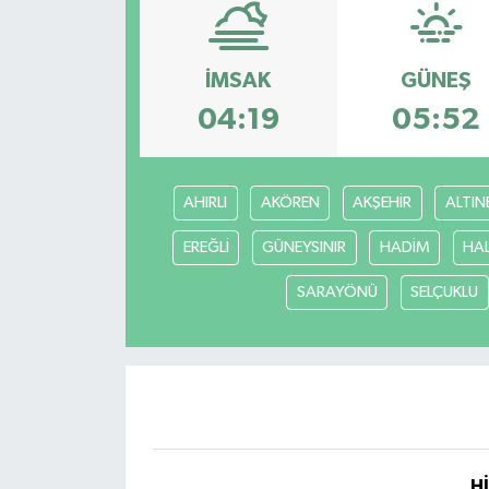
Spor
İMSAK
GÜNEŞ
Teknoloji
04:19
05:52
Yaşam
AHIRLI
AKÖREN
AKŞEHİR
ALTIN
Yeme & İçme
EREĞLİ
GÜNEYSINIR
HADİM
HA
SARAYÖNÜ
SELÇUKLU
H